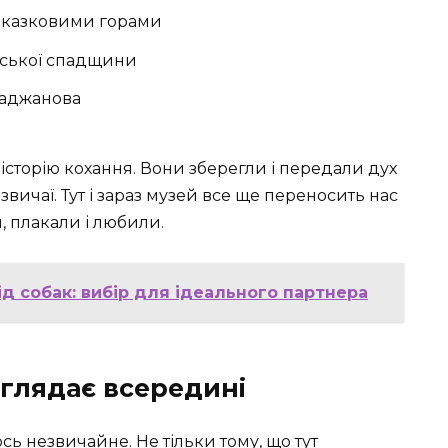
а казковими горами
льської спадщини
араджанова
історію кохання. Вони зберегли і передали дух
звичаї. Тут і зараз музей все ще переносить нас
, плакали і любили.
д собак: вибір для ідеального партнера
иглядає всередині
ь незвичайне. Не тільки тому, що тут