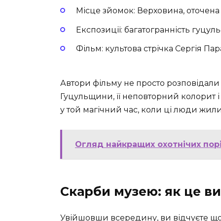
Місце зйомок: Верховина, оточен
Експозиції: багатогранність гуцу
Фільм: культова стрічка Сергія П
Автори фільму не просто розповідали 
Гуцульщини, її неповторний колорит і 
у той магічний час, коли ці люди жили
Огляд найкращих охотнічих порі
Скарби музею: як це в
Увійшовши всередину, ви відчуєте щос