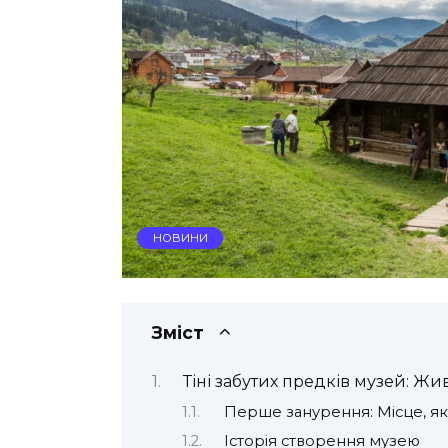
НОВИНИ
Зміст
Тіні забутих предків музей: Жи
Перше занурення: Місце, як
Історія створення музею