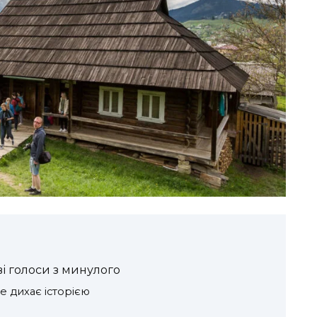
ві голоси з минулого
е дихає історією