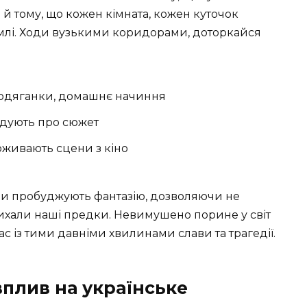
 й тому, що кожен кімната, кожен куточок
землі. Ходи вузькими коридорами, доторкайся
і одяганки, домашнє начиння
гадують про сюжет
 оживають сцени з кіно
они пробуджують фантазію, дозволяючи не
дихали наші предки. Невимушено порине у світ
с із тими давніми хвилинами слави та трагедії.
плив на українське