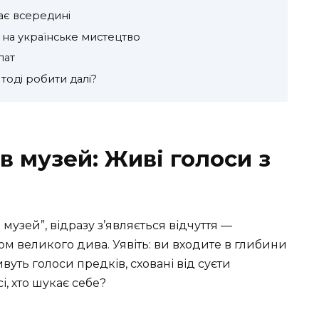
ає всередині
на українське мистецтво
пат
 тоді робити далі?
ів музей: Живі голоси з
музей”, відразу з’являється відчуття —
ом великого дива. Уявіть: ви входите в глибини
ивуть голоси предків, сховані від суєти
і, хто шукає себе?