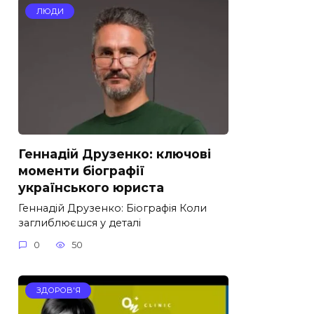
ЛЮДИ
Геннадій Друзенко: ключові
моменти біографії
українського юриста
Геннадій Друзенко: Біографія Коли
заглиблюєшся у деталі
0
50
ЗДОРОВ'Я