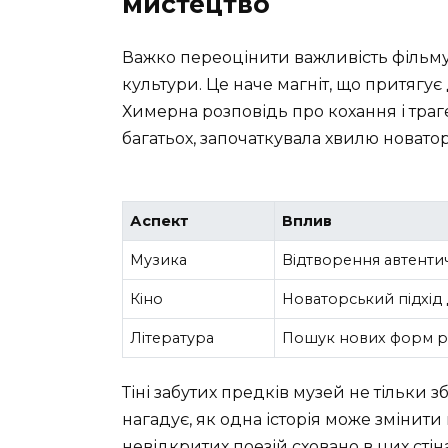
мистецтво
Важко переоцінити важливість фільму “
культури. Це наче магніт, що притягує 
Химерна розповідь про кохання і траг
багатьох, започаткувала хвилю новатор
Аспект
Вплив
Музика
Відтворення автенти
Кіно
Новаторський підхід 
Література
Пошук нових форм р
Тіні забутих предків музей не тільки з
нагадує, як одна історія може змінити
невідкритих поезій сховано в цих стін