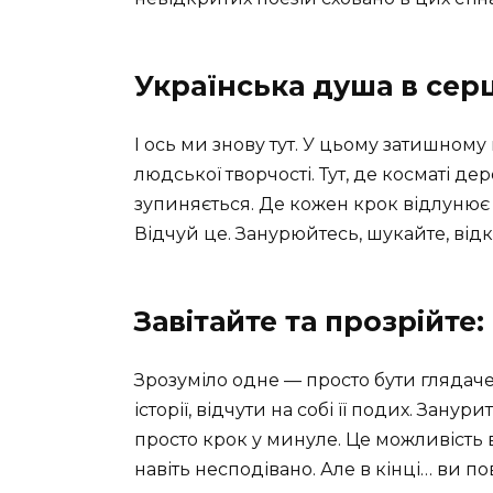
Українська душа в серц
І ось ми знову тут. У цьому затишному
людської творчості. Тут, де косматі д
зупиняється. Де кожен крок відлунює 
Відчуй це. Занурюйтесь, шукайте, від
Завітайте та прозрійте:
Зрозуміло одне — просто бути глядачем
історії, відчути на собі її подих. Занур
просто крок у минуле. Це можливість 
навіть несподівано. Але в кінці… ви по