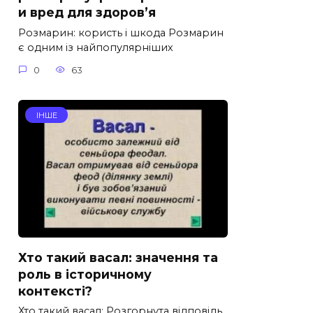
и вред для здоров’я
Розмарин: користь і шкода Розмарин
є одним із найпопулярніших
0
63
ІНШЕ
Хто такий васал: значення та
роль в історичному
контексті?
Хто такий васал: Розгорнута відповідь