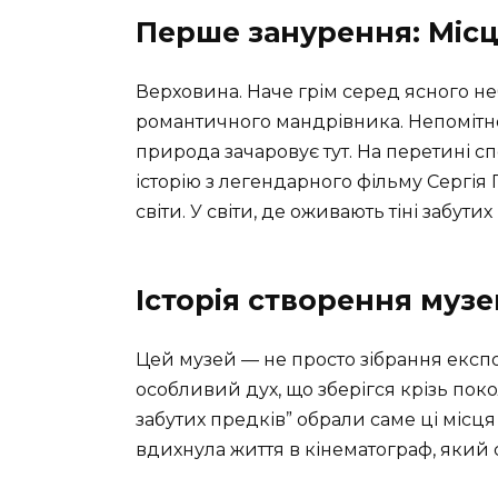
Перше занурення: Місце
Верховина. Наче грім серед ясного неб
романтичного мандрівника. Непомітне
природа зачаровує тут. На перетині сп
історію з легендарного фільму Сергія 
світи. У світи, де оживають тіні забутих
Історія створення муз
Цей музей — не просто зібрання експон
особливий дух, що зберігся крізь покол
забутих предків” обрали саме ці місц
вдихнула життя в кінематограф, який 