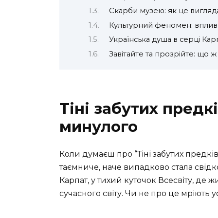
Скарби музею: як це вигляд
Культурний феномен: вплив 
Українська душа в серці Кар
Завітайте та прозрійте: що ж
Тіні забутих предк
минулого
Коли думаєш про “Тіні забутих предків 
таємниче, наче випадково стала свідк
Карпат, у тихий куточок Всесвіту, де ж
сучасного світу. Чи не про це мріють ус