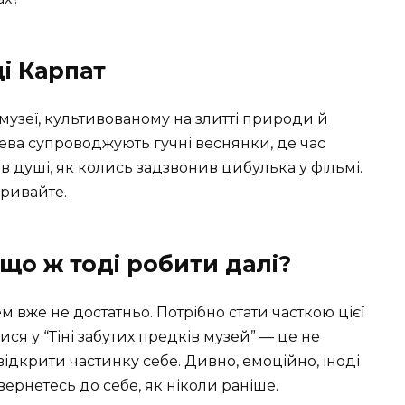
і Карпат
 музеї, культивованому на злитті природи й
ерева супроводжують гучні веснянки, де час
в душі, як колись задзвонив цибулька у фільмі.
кривайте.
 що ж тоді робити далі?
 вже не достатньо. Потрібно стати часткою цієї
итися у “Тіні забутих предків музей” — це не
відкрити частинку себе. Дивно, емоційно, іноді
вернетесь до себе, як ніколи раніше.