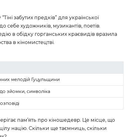
Тіні забутих предків” для української
до себе художників, музикантів, поетів.
едію в обідку горганських краєвидів вразила
ства в кіномистецтві.
чних мелодій Гуцульщини
до зйомки, символіка
озповіді
берігає пам’ять про кіношедевр. Це місце, що
 цілу націю. Скільки ще таємниць, скільки
ах?