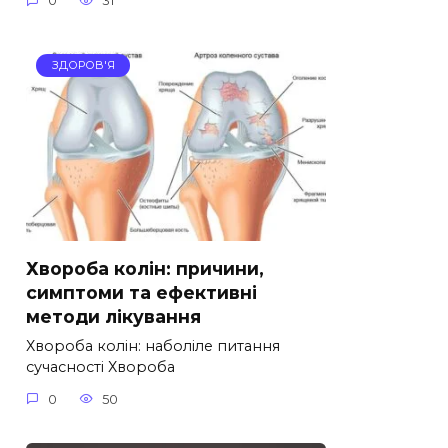
0
31
ЗДОРОВ'Я
Хвороба колін: причини,
симптоми та ефективні
методи лікування
Хвороба колін: наболіле питання
сучасності Хвороба
0
50