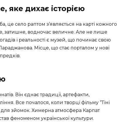
, яке дихає історією
а, це село раптом з’являється на карті кожного
, затишне, водночас величне. Але не лише
огадів і реальності є музей, що починає свою
Параджанова. Місце, що стає порталом у нові
 предків.
ею
атів. Він єднає традиції, артефакти,
іння. Все почалося, коли творці фільму “Тіні
я для зйомок. Химерна атмосфера Карпат
став феноменом української культури.