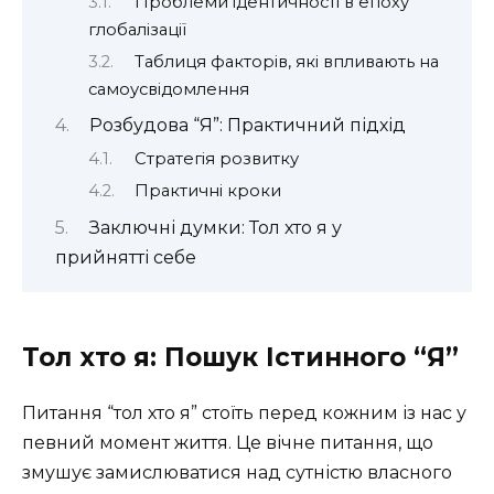
Проблеми ідентичності в епоху
глобалізації
Таблиця факторів, які впливають на
самоусвідомлення
Розбудова “Я”: Практичний підхід
Стратегія розвитку
Практичні кроки
Заключні думки: Тол хто я у
прийнятті себе
Тол хто я: Пошук Істинного “Я”
Питання “тол хто я” стоїть перед кожним із нас у
певний момент життя. Це вічне питання, що
змушує замислюватися над сутністю власного