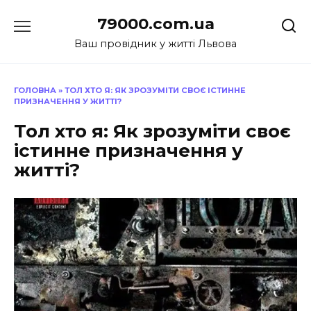
Перейти
79000.com.ua
до
вмісту
Ваш провідник у житті Львова
ГОЛОВНА
»
ТОЛ ХТО Я: ЯК ЗРОЗУМІТИ СВОЄ ІСТИННЕ
ПРИЗНАЧЕННЯ У ЖИТТІ?
Тол хто я: Як зрозуміти своє
істинне призначення у
житті?