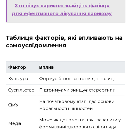
Хто лікує варикоз: знайдіть фахівця
для ефективного лікування варикозу
Таблиця факторів, які впливають на
самоусвідомлення
Фактор
Вплив
Культура
Формує базові світоглядні позиції
Суспільство
Підтримує чи знищує стереотипи
На початковому етапі дає основи
Сім’я
моральності і цінностей
Може як допомогти, так і завадити у
Медіа
формуванні здорового світогляду