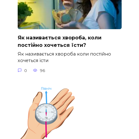
Як називається хвороба, коли
постійно хочеться їсти?
Як називається хвороба коли постійно
хочеться їсти
0
96