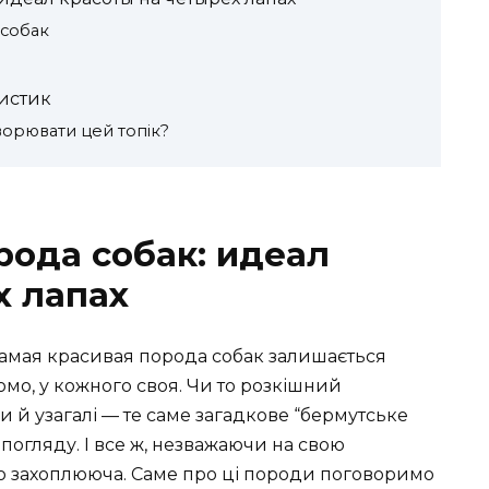
 собак
ристик
ворювати цей топік?
рода собак: идеал
х лапах
самая красивая порода собак залишається
омо, у кожного своя. Чи то розкішний
чи й узагалі — те саме загадкове “бермутське
погляду. І все ж, незважаючи на свою
но захоплююча. Саме про ці породи поговоримо