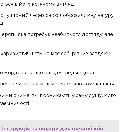
ться в його котячому вигляді.
опулярний через свою доброзичливу натуру
д.
ерсть, яка потребує неабиякого догляду, але
х харизматичність не має собі рівних завдяки
ою мордочкою, що нагадує ведмедика.
веселий, аж накипілий енергією комок щастя.
ними очима, які проникають у саму душу. Його
таємничості.
 інструкція та поради для початківців