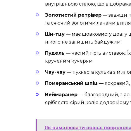
внутрішньою силою, що відображає
Золотистий ретрівер
— завжди п
та сяючий золотими ланами вигля
Ши-тцу
— має шовковисту довгу ш
нікого не залишить байдужим.
Пудель
— частий гість виставок. Ї
крученим кучерям.
Чау-чау
— пухнаста кулька з мил
Померанський шпіц
— яскравий, 
Веймаранер
— благородний, з яс
сріблясто-сірий колір додає йому 
Як намалювати вовка: покрокова