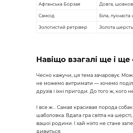
Афганська Борзая
Довга, шовков
Самоїд
Біла, пухнаста
Золотистий ретрівер
Золота шерст
Навіщо взагалі ще і ще
Чесно кажучи, ця тема зачаровує. Може
не можемо витримати — хочемо поділ
друзів і їхні пригоди. До того ж, ког
І все ж… Самая красивая порода собак
шаболовка. Вдала гра світла на шерсті
вашої родини. І хай ніхто не стане зап
дивиться.