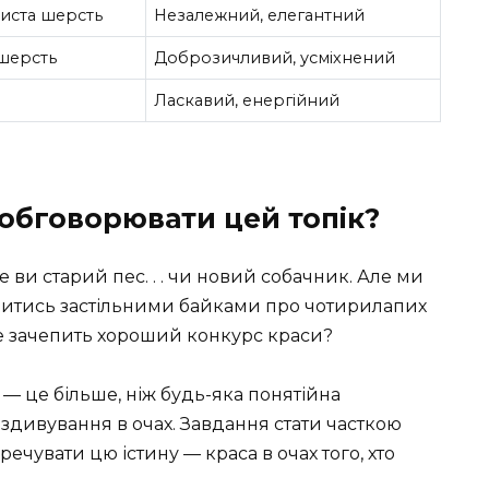
иста шерсть
Незалежний, елегантний
 шерсть
Доброзичливий, усміхнений
ь
Ласкавий, енергійний
 обговорювати цей топік?
 ви старий пес. . . чи новий собачник. Але ми
итись застільними байками про чотирилапих
о не зачепить хороший конкурс краси?
 — це більше, ніж будь-яка понятійна
, здивування в очах. Завдання стати часткою
еречувати цю істину — краса в очах того, хто