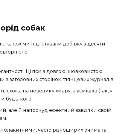
порід собак
ість, тож ми підготували добірку з десяти
овторністю.
гантності. Ці пси з довгою, шовковистою
и з заголовних сторінок глянцевих журналів.
ть схожа на невелику хмару, а усмішка (так, у
ти будь-кого.
й, але й напрочуд ефектний завдяки своїй
ам.
и блакитними, часто різноширих очима та