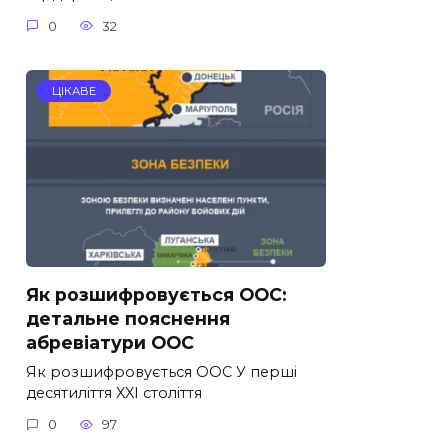
0
32
ЦІКАВЕ
Як розшифровується ООС:
детальне пояснення
абревіатури ООС
Як розшифровується ООС У перші
десятиліття XXI століття
0
97