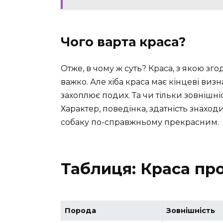
Чого варта краса?
Отже, в чому ж суть? Краса, з якою зг
важко. Але хіба краса має кінцеві виз
захоплює подих. Та чи тільки зовнішн
Характер, поведінка, здатність знахо
собаку по-справжньому прекрасним.
Таблиця: Краса пр
Порода
Зовнішність