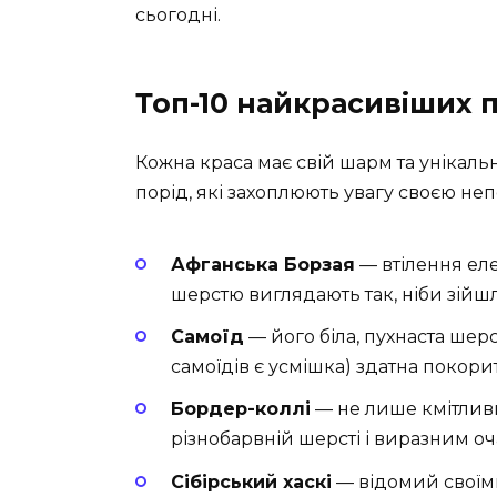
сьогодні.
Топ-10 найкрасивіших 
Кожна краса має свій шарм та унікальн
порід, які захоплюють увагу своєю неп
Афганська Борзая
— втілення еле
шерстю виглядають так, ніби зійшл
Самоїд
— його біла, пухнаста шерс
самоїдів є усмішка) здатна покори
Бордер-коллі
— не лише кмітливи
різнобарвній шерсті і виразним оч
Сібірський хаскі
— відомий своїм