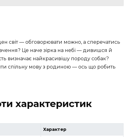
оден світ — обговорювати можно, а сперечатись
начення? Це наче зірка на небі — дивишся й
ість визначає найкрасивішу породу собак?
дити спільну мову з родиною — ось що робить
оти характеристик
Характер