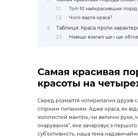
Топ-10 найкрасивіших порід
Чого варта краса?
Таблиця: Краса проти характе
Навіщо взагалі ще і ще обго
Самая красивая по
красоты на четыре
Серед розмаїття чотирилапих друзів 
спірним питанням. Адже краса, як від
золотистий мантіль, чи величні рухи, 
очарування”, яке зачаровує з першого 
суб’єктивність, наша тема надзвичай