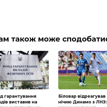
ам також може сподобати
д гарантування
Біловар відреагував
адів виставив на
нічию Динамо з ЛНЗ: