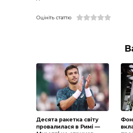
Оцініть статтю
В
Десята ракетка світу
Фон
провалилася в Римі —
вкл