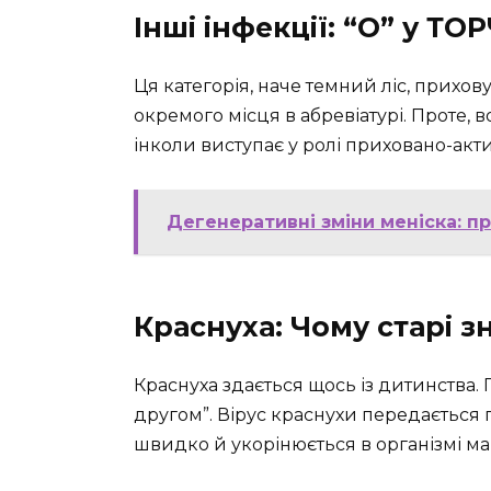
Інші інфекції: “O” у ТО
Ця категорія, наче темний ліс, прихову
окремого місця в абревіатурі. Проте, в
інколи виступає у ролі приховано-акти
Дегенеративні зміни меніска: п
Краснуха: Чому старі з
Краснуха здається щось із дитинства. 
другом”. Вірус краснухи передаєтьс
швидко й укорінюється в організмі ма