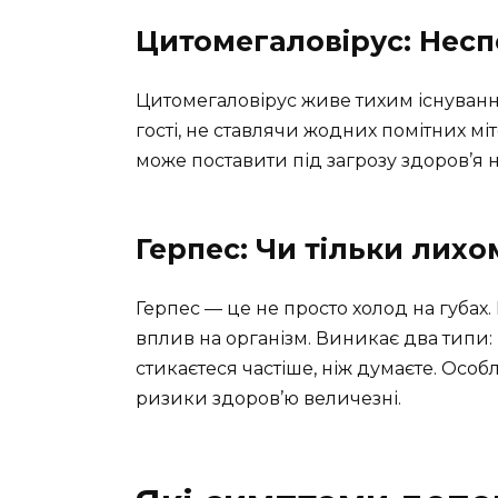
Цитомегаловірус: Несп
Цитомегаловірус живе тихим існуванням
гості, не ставлячи жодних помітних міт
може поставити під загрозу здоров’я
Герпес: Чи тільки лих
Герпес — це не просто холод на губах
вплив на організм. Виникає два типи:
стикаєтеся частіше, ніж думаєте. Особ
ризики здоров’ю величезні.