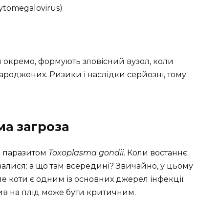
ytomegalovirus)
ся окремо, формують зловісний вузол, коли
народжених. Ризики і наслідки серйозні, тому
ма загроза
а паразитом
Toxoplasma gondii
. Коли востаннє
алися: а що там всередині? Звичайно, у цьому
е коти є одним із основних джерел інфекції.
лив на плід може бути критичним.