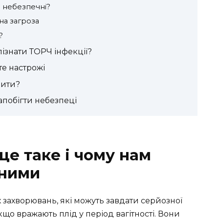
і небезпечні?
на загроза
?
ізнати ТОРЧ інфекції?
те настрожі
бити?
запобігти небезпеці
це таке і чому нам
жними
 захворювань, які можуть завдати серйозної
о вражають плід у період вагітності. Вони