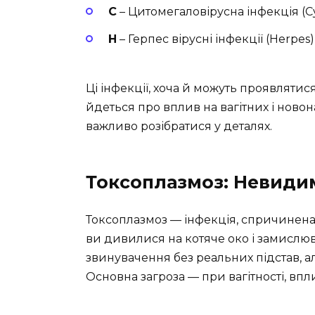
C
– Цитомегаловірусна інфекція (C
H
– Герпес вірусні інфекції (Herpes)
Ці інфекції, хоча й можуть проявляти
йдеться про вплив на вагітних і ново
важливо розібратися у деталях.
Токсоплазмоз: Невиди
Токсоплазмоз — інфекція, спричинен
ви дивилися на котяче око і замислюв
звинувачення без реальних підстав, ал
Основна загроза — при вагітності, вп