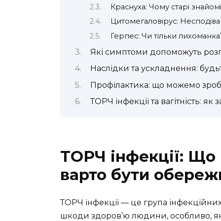
Краснуха: Чому старі знайом
Цитомегаловірус: Несподіва
Герпес: Чи тільки лихоманка
Які симптоми допоможуть розп
Наслідки та ускладнення: будь
Профілактика: що можемо зро
ТОРЧ інфекції та вагітність: як 
ТОРЧ інфекції: Що 
варто бути обере
ТОРЧ інфекції — це група інфекційних
шкоди здоров’ю людини, особливо, якщ