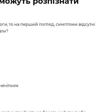
можуть розпізнати
ги, то на перший погляд, симптоми відсутні
ати?
 нечітким