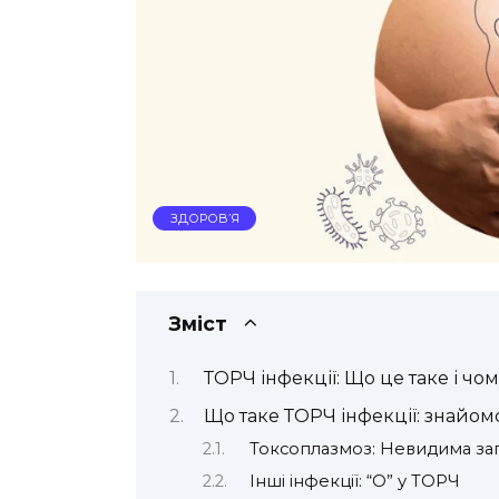
ЗДОРОВ’Я
Зміст
ТОРЧ інфекції: Що це таке і ч
Що таке ТОРЧ інфекції: знайом
Токсоплазмоз: Невидима за
Інші інфекції: “O” у ТОРЧ