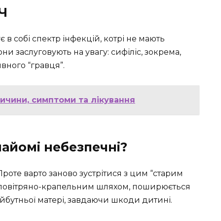
РЧ
є в собі спектр інфекцій, котрі не мають
они заслуговують на увагу: сифіліс, зокрема,
вного “гравця”.
ричини, симптоми та лікування
найомі небезпечні?
Проте варто заново зустрітися з цим “старим
я повітряно-крапельним шляхом, поширюється
йбутньої матері, завдаючи шкоди дитині.