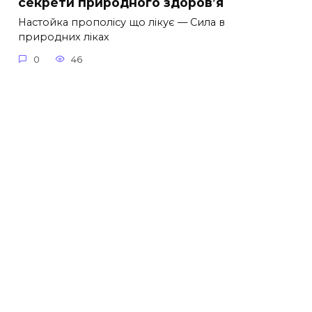
секрети природного здоров’я
Настойка прополісу що лікує — Сила в
природних ліках
0
46