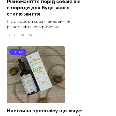
Різноманіття порід собак: які
є породи для будь-якого
стилю життя
Які є породи собак: дивовижне
різноманіття чотириногих
0
1.3к.
ЛІКАР
Настойка прополісу що лікує: