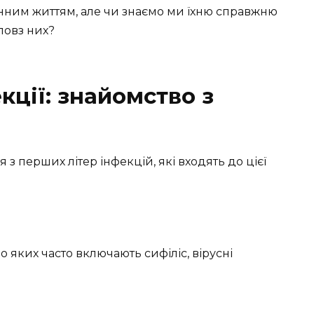
нним життям, але чи знаємо ми їхню справжню
повз них?
ції: знайомство з
 з перших літер інфекцій, які входять до цієї
 до яких часто включають сифіліс, вірусні