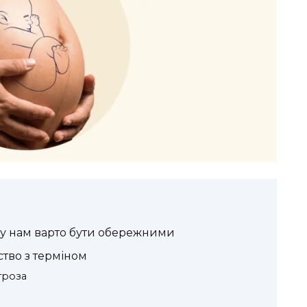
ому нам варто бути обережними
ство з терміном
гроза