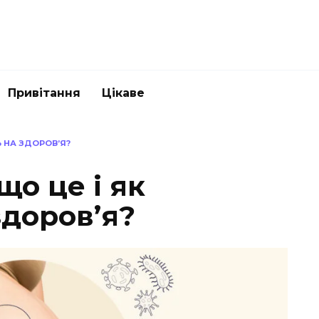
Привітання
Цікаве
Ь НА ЗДОРОВ’Я?
що це і як
здоров’я?