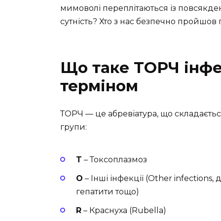
мимоволі переплітаються із повсякде
сутність? Хто з нас безпечно пройшов 
Що таке ТОРЧ інфек
терміном
ТОРЧ — це абревіатура, що складається
групи:
T
– Токсоплазмоз
O
– Інші інфекції (Other infections,
гепатити тощо)
R
– Краснуха (Rubella)