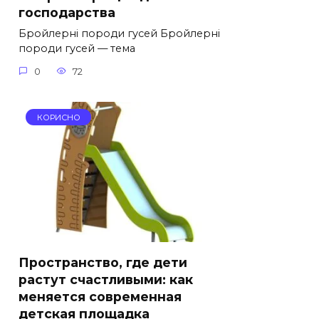
господарства
Бройлерні породи гусей Бройлерні
породи гусей — тема
0
72
КОРИСНО
Пространство, где дети
растут счастливыми: как
меняется современная
детская площадка