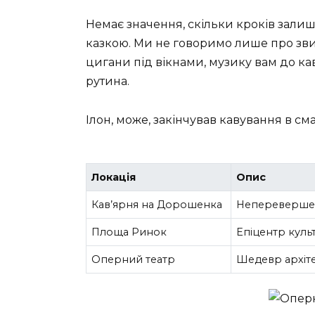
Немає значення, скільки кроків зали
казкою. Ми не говоримо лише про зви
цигани під вікнами, музику вам до кав
рутина.
Ілон, може, закінчував кавування в см
Локація
Опис
Кав’ярня на Дорошенка
Неперевершен
Площа Ринок
Епіцентр куль
Оперний театр
Шедевр архіте