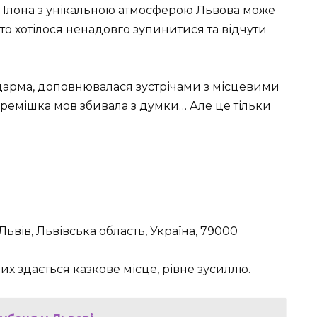
і Ілона з унікальною атмосферою Львова може
то хотілося ненадовго зупинитися та відчути
 дарма, доповнювалася зустрічами з місцевими
ремішка мов збивала з думки… Але це тільки
ьвів, Львівська область, Україна, 79000
их здається казкове місце, рівне зусиллю.