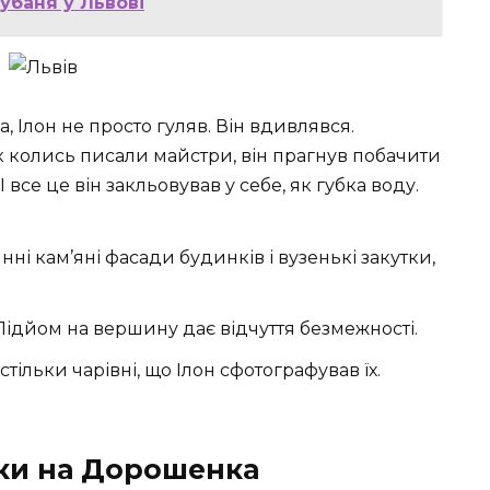
убаня у Львові
 Ілон не просто гуляв. Він вдивлявся.
к колись писали майстри, він прагнув побачити
І все це він закльовував у себе, як губка воду.
і кам’яні фасади будинків і вузенькі закутки,
Підйом на вершину дає відчуття безмежності.
астільки чарівні, що Ілон сфотографував їх.
ки на Дорошенка