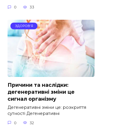
0
33
ЗДОРОВ’Я
Причини та наслідки:
дегенеративні зміни це
сигнал організму
Дегенеративні зміни це: розкриття
сутності Дегенеративні
0
32