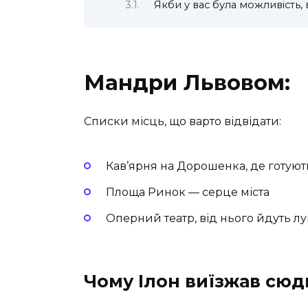
Якби у вас була можливість
Мандри Львовом:
Списки місць, що варто відвідати:
Кав’ярня на Дорошенка, де готую
Площа Ринок — серце міста
Оперний театр, від нього йдуть лу
Чому Ілон виїзжав сюди