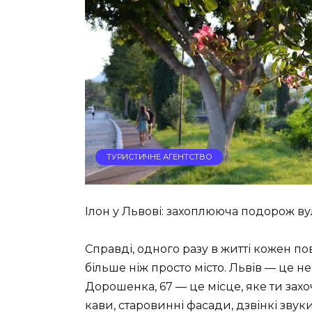
ТУРИСТИЧНЕ АГЕНТСТВО
Ілон у Львові: захоплююча подорож 
Справді, одного разу в житті кожен по
більше ніж просто місто. Львів — це 
Дорошенка, 67 — це місце, яке ти захо
кави, старовинні фасади, дзвінкі зву