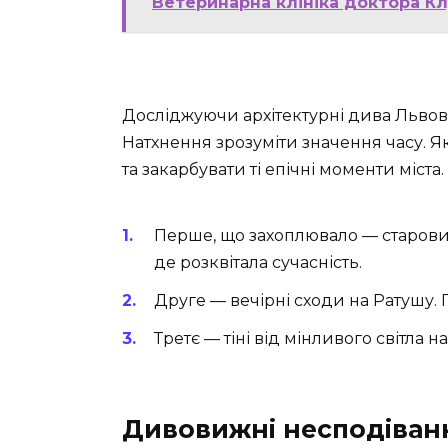
Ветеринарна клініка доктора Кл
Досліджуючи архітектурні дива Львова,
Натхнення зрозуміти значення часу. Я
та закарбувати ті епічні моменти міста. 
Перше, що захоплювало — старовинн
де розквітала сучасність.
Друге — вечірні сходи на Ратушу. 
Третє — тіні від мінливого світла н
Дивовижні несподіван