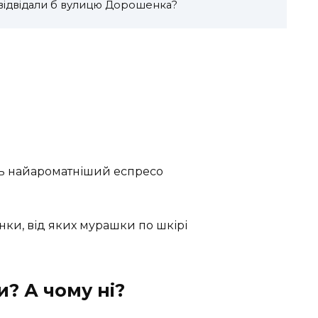
, відвідали б вулицю Дорошенка?
ть найароматніший еспресо
нки, від яких мурашки по шкірі
? А чому ні?