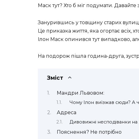
Маск тут? Хто б міг подумати. Давайте
Занурившись у товщину старих вулиць 
Це приказка життя, яка огортає всіх, х
Ілон Маск опинився тут випадково, а
На подорож пішла година-друга, зустрі
Зміст
Мандри Львовом:
Чому Ілон виїзжав сюди? А ч
Адреса
Дивовижні несподіванки н
Пояснення? Не потрібно