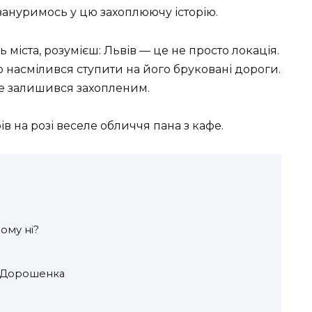
 зануримось у цю захоплюючу історію.
міста, розумієш: Львів — це не просто локація.
то насмілився ступити на його бруковані дороги.
ле залишився захопленим.
в на розі веселе обличчя пана з кафе.
ому ні?
а Дорошенка