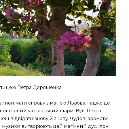
вулицею Петра Дорошенка
винен мати справу з магією Львова. І адже це
неповторний український шарм. Вул. Петра
чеш відвідати знову й знову. Чудові аромати
ки музики витворюють цей магічний дух. Ілон