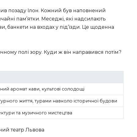
шив позаду Ілон. Кожний був наповнений
чайні пам’ятки. Меседжі, які надсилають
и, банкети на входах у під’їзди. Це щоденна
ачному полі зору. Куди ж він направився потім?
ий аромат кави, культові солодощі
турного життя, турами навколо історичної будови
ктури та музичного мистецтва