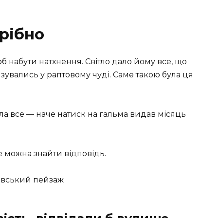
рібно
б набути натхнення. Світло дало йому все, що
язувались у раптовому чуді. Саме такою була ця
ала все — наче натиск на гальма видав місяць
е можна знайти відповідь.