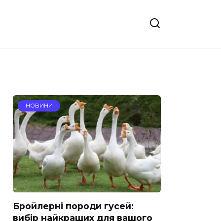
НОВИНИ
Бройлерні породи гусей:
вибір найкращих для вашого