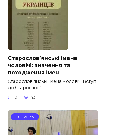
Старослов’янські імена
чоловічі: значення та
походження імен
Старослов’янські Імена Чоловічі Вступ
до Старослов’
0
43
ЗДОРОВ’Я