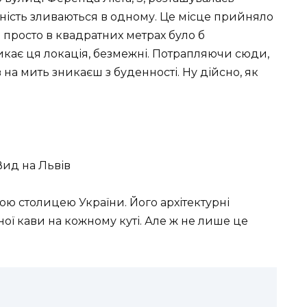
асність зливаються в одному. Це місце прийняло
о просто в квадратних метрах було б
икає ця локація, безмежні. Потрапляючи сюди,
на мить зникаєш з буденності. Ну дійсно, як
ною столицею України. Його архітектурні
ної кави на кожному куті. Але ж не лише це