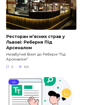
Ресторан м’ясних страв у
Львові: Реберня Під
Арсеналом
Незабутній Візит до Реберні “Під
Арсеналом”
0
105
ШІ