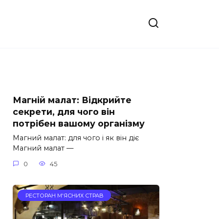
Магній малат: Відкрийте
секрети, для чого він
потрібен вашому організму
Магний малат: для чого і як він діє
Магний малат —
0
45
РЕСТОРАН М'ЯСНИХ СТРАВ