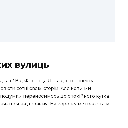
ких вулиць
 так? Від Ференца Ліста до проспекту
істи сотні своїх історій. Але коли ми
 подумки переносимось до спокійного кутка
пиняється на дихання. На коротку миттєвість ти