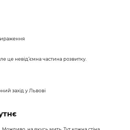
и
овираження
е це невід’ємна частина розвитку.
утнє
 Можливо, на якусь мить. Тут кожна стіна,