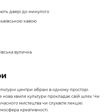
ають двері до минулого
львівською кавою
ри
 культурні центри зібрані в одному просторі.
 де нова хвиля культури прокладає свій шлях. Чи
учасного мистецтва чи слухаєте лекцію
тмосфера креативності.