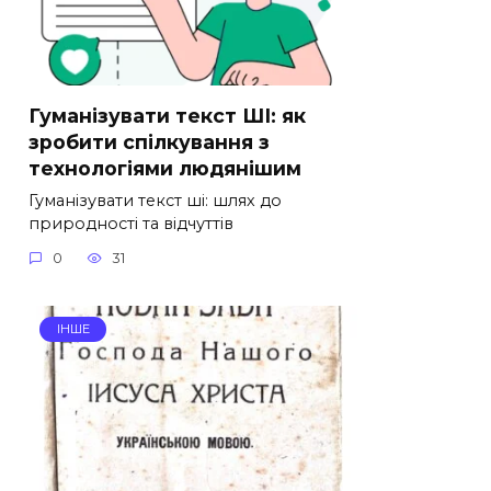
Гуманізувати текст ШІ: як
зробити спілкування з
технологіями людянішим
Гуманізувати текст ші: шлях до
природності та відчуттів
0
31
ІНШЕ