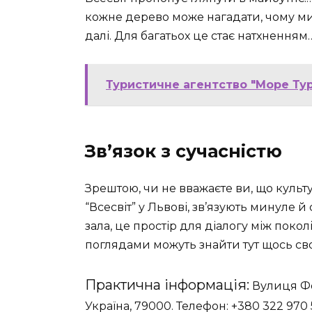
кожне дерево може нагадати, чому ми
далі. Для багатьох це стає натхненням
Туристичне агентство "Море Турі
Зв’язок з сучасністю
Зрештою, чи не вважаєте ви, що культ
“Всесвіт” у Львові, зв’язують минуле й
зала, це простір для діалогу між поко
поглядами можуть знайти тут щось сво
Практична інформація:
Вулиця Фер
Україна, 79000. Телефон: +380 322 970