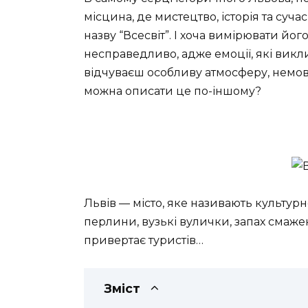
місцина, де мистецтво, історія та суч
назву “Всесвіт”. І хоча вимірювати йог
несправедливо, адже емоції, які викл
відчуваєш особливу атмосферу, немов 
можна описати це по-іншому?
Львів — місто, яке називають культур
перлини, вузькі вулички, запах смаже
привертає туристів…
Зміст