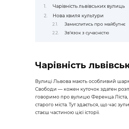
Чарівність львівських вулиць
Нова хвиля культури
Замислитись про майбутнє
Зв’язок з сучасністю
Чарівність львівсь
Вулиці Львова мають особливий шарм,
Свободи — кожен куточок здатен розпов
говоримо про вулицю Ференца Ліста,
старого міста. Тут здається, що час зу
стаєш частиною цієї історії.