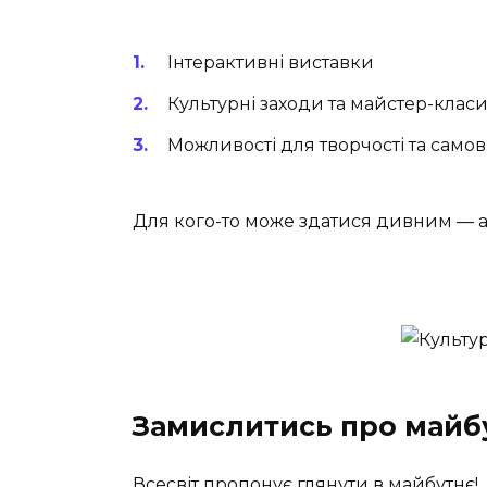
Інтерактивні виставки
Культурні заходи та майстер-клас
Можливості для творчості та сам
Для кого-то може здатися дивним — ал
Замислитись про майб
Всесвіт пропонує глянути в майбутнє!…