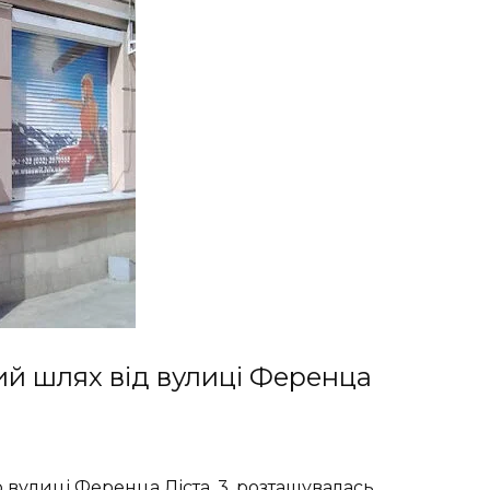
ний шлях від вулиці Ференца
 вулиці Ференца Ліста, 3, розташувалась