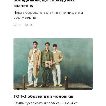
обладнання, що справді має
значення
Якість борошна залежить не лише від
сорту зерна.
0
4
ТОП-3 образи для чоловіків
Стиль сучасного чоловіка — це мікс