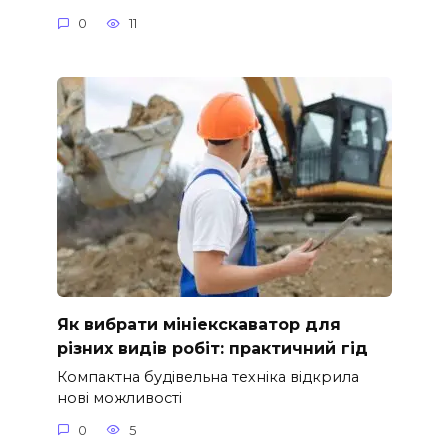
0
11
Як вибрати мініекскаватор для
різних видів робіт: практичний гід
Компактна будівельна техніка відкрила
нові можливості
0
5