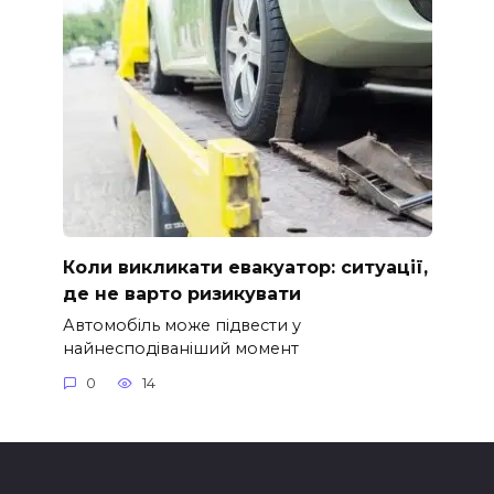
Коли викликати евакуатор: ситуації,
де не варто ризикувати
Автомобіль може підвести у
найнесподіваніший момент
0
14