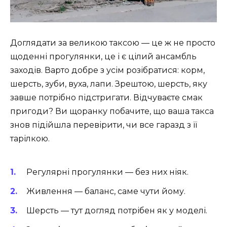
Доглядати за великою таксою — це ж не просто
щоденні прогулянки, це і є цілий ансамбль
заходів. Варто добре з усім розібратися: корм,
шерсть, зуби, вуха, лапи. Зрештою, шерсть, яку
завше потрібно підстригати. Відчуваєте смак
пригоди? Ви щоранку побачите, що ваша такса
знов підійшла перевірити, чи все гаразд з її
тарілкою.
Регулярні прогулянки — без них ніяк.
Живлення — баланс, саме чути йому.
Шерсть — тут догляд потрібен як у моделі.