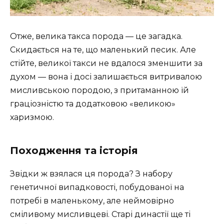
Отже, велика такса порода — це загадка.
Скидається на те, що маленький песик. Але
стійте, великої такси не вдалося зменшити за
духом — вона і досі залишається витривалою
мисливською породою, з притаманною їй
граціозністю та додатковою «великою»
харизмою.
Походження та історія
Звідки ж взялася ця порода? З набору
генетичної випадковості, побудованої на
потребі в маленькому, але неймовірно
сміливому мисливцеві. Старі династії ще ті