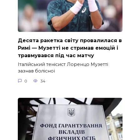
Десята ракетка світу провалилася в
Римі — Музетті не стримав емоцій і
травмувався під час матчу
Італійський тенісист Лоренцо Музетті
зазнав болісної
0
34