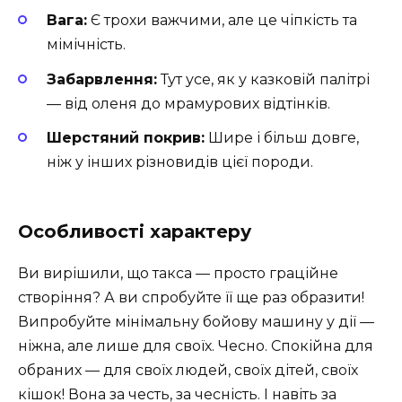
Вага:
Є трохи важчими, але це чіпкість та
мімічність.
Забарвлення:
Тут усе, як у казковій палітрі
— від оленя до мрамурових відтінків.
Шерстяний покрив:
Шире і більш довге,
ніж у інших різновидів цієї породи.
Особливості характеру
Ви вирішили, що такса — просто граційне
створіння? А ви спробуйте її ще раз образити!
Випробуйте мінімальну бойову машину у дії —
ніжна, але лише для своїх. Чесно. Спокійна для
обраних — для своїх людей, своїх дітей, своїх
кішок! Вона за честь, за чесність. І навіть за