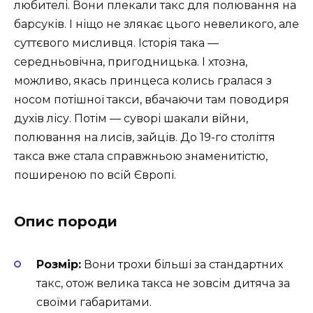
любителі. Вони плекали такс для полювання на
барсуків. І ніщо не злякає цього невеликого, але
суттєвого мисливця. Історія така —
середньовічна, пригодницька. І хтозна,
можливо, якась принцеса колись гралася з
носом потішної такси, вбачаючи там поводиря
духів лісу. Потім — суворі шакали війни,
полювання на лисів, зайців. До 19-го століття
такса вже стала справжньою знаменитістю,
поширеною по всій Європі.
Опис породи
Розмір:
Вони трохи більші за стандартних
такс, отож велика такса не зовсім дитяча за
своїми габаритами.