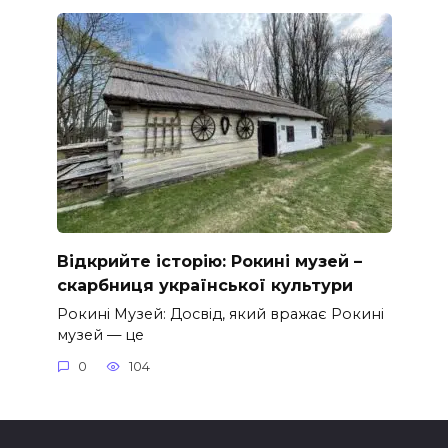
Відкрийте історію: Рокині музей –
скарбниця української культури
Рокині Музей: Досвід, який вражає Рокині
музей — це
0
104