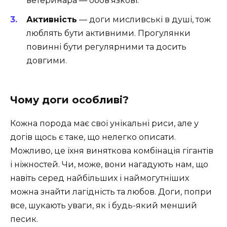
ветеринара — обов’язкові.
Активність
— доги мисливські в душі, тож
люблять бути активними. Прогулянки
повинні бути регулярними та досить
довгими.
Чому доги особливі?
Кожна порода має свої унікальні риси, але у
догів щось є таке, що нелегко описати.
Можливо, це їхня виняткова комбінація гігантів
і ніжностей. Чи, може, вони нагадують нам, що
навіть серед найбільших і наймогутніших
можна знайти лагідність та любов. Доги, попри
все, шукають уваги, як і будь-який менший
песик.