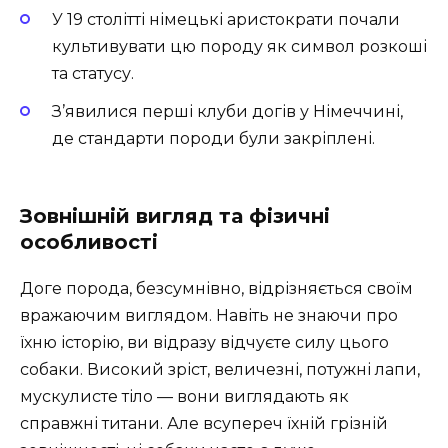
У 19 столітті німецькі аристократи почали
культивувати цю породу як символ розкоші
та статусу.
З’явилися перші клуби догів у Німеччині,
де стандарти породи були закріплені.
Зовнішній вигляд та фізичні
особливості
Доге порода, безсумнівно, відрізняється своїм
вражаючим виглядом. Навіть не знаючи про
їхню історію, ви відразу відчуєте силу цього
собаки. Високий зріст, величезні, потужні лапи,
мускулисте тіло — вони виглядають як
справжні титани. Але всупереч їхній грізній