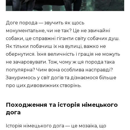
Доге порода — звучить як щось
монументальне, чи не так? Це не звичайні
собаки, це справжні гіганти світу собачих душ.
Як тільки побачиш їх на вулиці, важко не
обернутися. Їхня величність і грація не можуть
не зачаровувати. Тож, чому ж ця порода така
популярна? Чим вона особлива насправді?
Зануримось у світ догів та дізнаємося більше
про цих дивовижних створінь.
Походження та історія німецького
дога
Історія німецького дога — це мозаїка, що