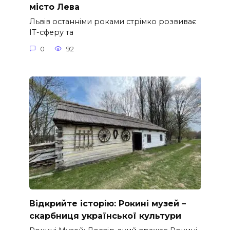
місто Лева
Львів останніми роками стрімко розвиває
ІТ-сферу та
0
92
Відкрийте історію: Рокині музей –
скарбниця української культури