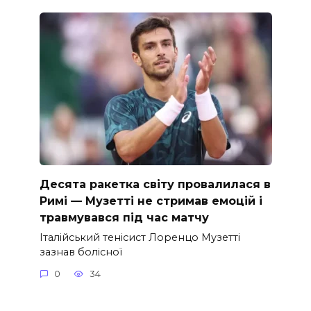
Десята ракетка світу провалилася в
Римі — Музетті не стримав емоцій і
травмувався під час матчу
Італійський тенісист Лоренцо Музетті
зазнав болісної
0
34