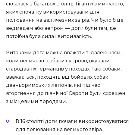
склалася з багатьох століть. Гіганти з минулого,
яких спочатку використовували для
полювання на величезних звірів. Чи було б це
ведмедем або вепром — доги були там, де
потрібна була сила і витривалість.
Витоками дога можна вважати ті далекі часи,
коли величезні собаки супроводжували
стародавніх германців у походах. Такі собаки,
вважається, походять від бойових собак
давньоримських легіонів, які під час
вторгнення до північної Європи були схрещені
з місцевими породами.
В 16 столітті доги почали використовуватися
для полювання на великого звіра.