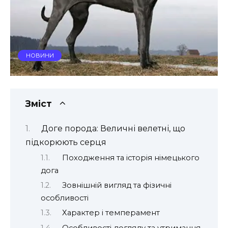
НОВИНИ
Зміст
Доге порода: Величні велетні, що
підкорюють серця
Походження та історія німецького
дога
Зовнішній вигляд та фізичні
особливості
Характер і темперамент
Особливості догляду та утримання