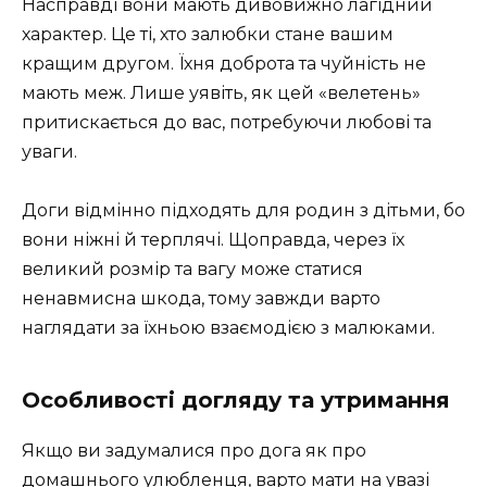
Насправді вони мають дивовижно лагідний
характер. Це ті, хто залюбки стане вашим
кращим другом. Їхня доброта та чуйність не
мають меж. Лише уявіть, як цей «велетень»
притискається до вас, потребуючи любові та
уваги.
Доги відмінно підходять для родин з дітьми, бо
вони ніжні й терплячі. Щоправда, через їх
великий розмір та вагу може статися
ненавмисна шкода, тому завжди варто
наглядати за їхньою взаємодією з малюками.
Особливості догляду та утримання
Якщо ви задумалися про дога як про
домашнього улюбленця, варто мати на увазі