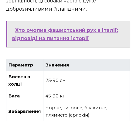
зовнішності, ці собаки часто є дуже
доброзичливими й лагідними.
Хто очолив фашистський рух в Італії:
відповіді на питання історії
Параметр
Значення
Висота в
75-90 см
холці
Вага
45-90 кг
Чорне, тигрове, блакитне,
Забарвлення
плямисте (арлекін)