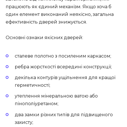
працюють як єдиний механізм. Якщо хоча б
один елемент виконаний неякісно, загальна
ефективність дверей знижується.
Основні ознаки якісних дверей:
сталеве полотно з посиленим каркасом;
ребра жорсткості всередині конструкції;
декілька контурів ущільнення для кращої
герметичності;
утеплення мінеральною ватою або
пінополіуретаном;
два замки різних типів для підвищеного
захисту;