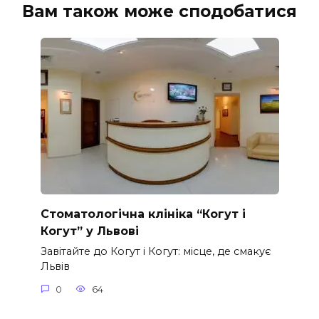
Вам також може сподобатися
Стоматологічна клініка “Когут і
Когут” у Львові
Завітайте до Когут і Когут: місце, де смакує
Львів
0
64