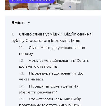
СТОМАТОЛОГІЧНА КЛІНІКА
Зміст
Сяйво сяйва усмішки: Відбілювання
зубів у Стоматології Іленьків, Львів
Львів: Місто, де усміхаються по-
новому
Чому саме відбілювання? Факти,
що змінюють погляд
Процедура відбілювання: Що
чекає на вас?
Поради на кожен день: Як
зберегти результат?
Стоматологія Іленьків: Вибір
практичних та естетичних рішень