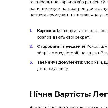
то старовинна картина або рідкісний пр
вони шепочуть нам, запрошуючи занури
не звертаючи уваги на деталі. Але у П
Картини
: Малюнки та полотна, ро
розповідають свої секрети.
Старовинні предмети
: Кожен шм
зберігає етюд історії, що здатний 
Таємничі документи
: Сторінки, 
денному світлу.
Нічна Вартість: Лег
Внутрішні легенди таємничого музею ча