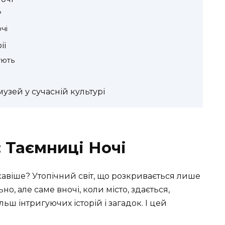
?
чі
ії
ують
зей у сучасній культурі
 Таємниці Ночі
віше? Утопічний світ, що розкривається лише
, але саме вночі, коли місто, здається,
ьш інтригуючих історій і загадок. І цей