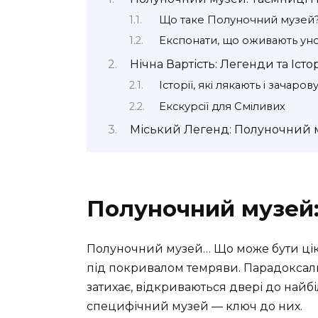
Що таке Полуночний музей
Експонати, що оживають уно
Нічна Вартість: Легенди та Істор
Історії, які лякають і зачаров
Екскурсії для Сміливих
Міський Легенд: Полуночний му
Полуночний музей:
Полуночний музей… Що може бути ціка
під покривалом темряви. Парадоксально
затихає, відкриваються двері до найбіл
специфічний музей — ключ до них.