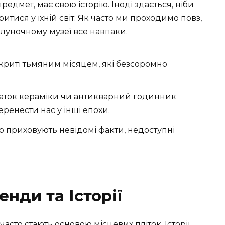
едмет, має свою історію. Іноді здається, ніби
тися у їхній світ. Як часто ми проходимо повз,
олуночному музеї все навпаки.
зкриті тьмяним місяцем, які безсоромно
аток кераміки чи антикварний годинник
перенести нас у інші епохи.
що приховують невідомі факти, недоступні
енди та Історії
сто стають основою місцевих пліток. Історії