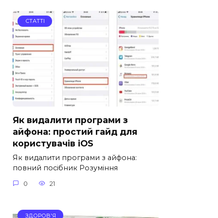
СТАТТІ
Як видалити програми з
айфона: простий гайд для
користувачів iOS
Як видалити програми з айфона:
повний посібник Розуміння
0
21
ЗДОРОВ'Я