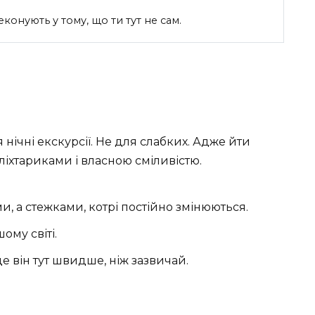
еконують у тому, що ти тут не сам.
 нічні екскурсії. Не для слабких. Адже йти
 ліхтариками і власною сміливістю.
и, а стежками, котрі постійно змінюються.
ому світі.
е він тут швидше, ніж зазвичай.