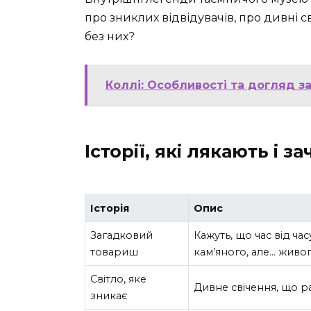
про зниклих відвідувачів, про дивні сві
без них?
Коллі: Особливості та догляд 
Історії, які лякають і 
Історія
Опис
Загадковий
Кажуть, що час від час
товариш
кам’яного, але… живо
Світло, яке
Дивне свічення, що р
зникає