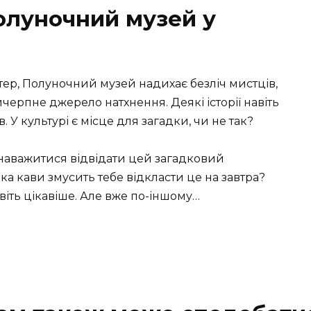
олуночний музей у
тер, Полуночний музей надихає безліч мистців,
черпне джерело натхнення. Деякі історії навіть
 У культурі є місце для загадки, чи не так?
и наважитися відвідати цей загадковий
а кави змусить тебе відкласти це на завтра?
віть цікавіше. Але вже по-іншому…