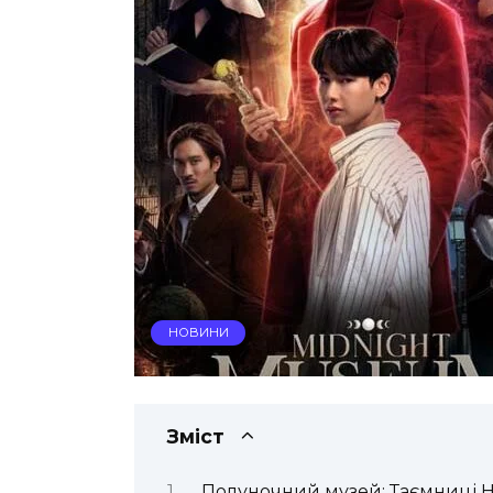
НОВИНИ
Зміст
Полуночний музей: Таємниці Н