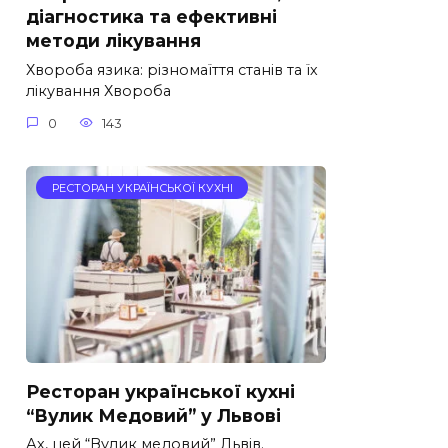
діагностика та ефективні
методи лікування
Хвороба язика: різномаїття станів та їх
лікування Хвороба
0
143
РЕСТОРАН УКРАЇНСЬКОЇ КУХНІ
Ресторан української кухні
“Вулик Медовий” у Львові
Ах, цей “Вулик медовий” Львів.