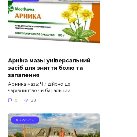
Арніка мазь: універсальний
засіб для зняття болю та
запалення
Арника мазь: Чи дійсно це
чарівництво чи банальний
0
28
КОРИСНО