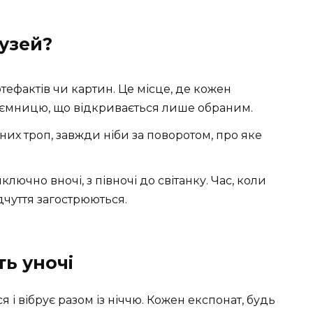
узей?
ртефактів чи картин. Це місце, де кожен
таємницю, що відкривається лише обраним.
чних троп, завжди ніби за поворотом, про яке
ключно вночі, з півночі до світанку. Час, коли
ідчуття загострюються.
ь уночі
 і вібрує разом із ніччю. Кожен експонат, будь