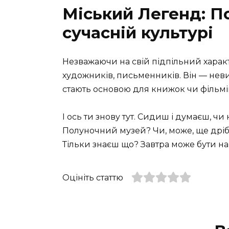
Міський Легенд: П
сучасній культурі
Незважаючи на свій підпільний харак
художників, письменників. Він — неви
стають основою для книжок чи фільмів.
І ось ти знову тут. Сидиш і думаєш, ч
Полуночний музей? Чи, може, ще дрібк
Тільки знаєш що? Завтра може бути на
Оцініть статтю