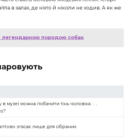
тла в залах, де ніхто й ніколи не ходив. А як же
за легендарною породою собак
зачаровують
у в музеї можна побачити тінь чоловіка . . .
го?
аптово згасає лише для обраних.