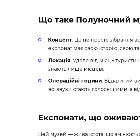
Що таке Полуночний м
Концепт
: Це не просте зібрання а
експонат має свою історію, свою 
Локація
: Удале від місць туристи
знають лише місцеві.
Операційні години
: Відкритий ви
всі звуки стають голоснішими, а в
Експонати, що оживают
Цей музей — жива істота, що змінюється