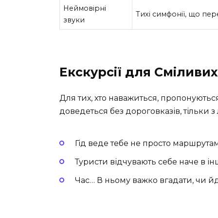
Неймовірні
Тихі симфонії, що пер
звуки
Екскурсії для Сміливих
Для тих, хто наважиться, пропонуються
доведеться без дороговказів, тільки з
Гід веде тебе не просто маршрутам
Туристи відчувають себе наче в інш
Час… В ньому важко вгадати, чи йд