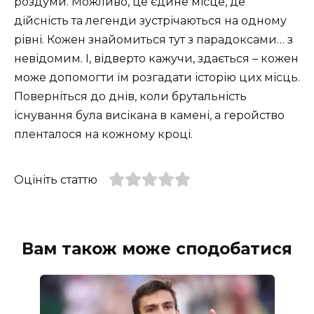
роздуми. Можливо, це єдине місце, де
дійсність та легенди зустрічаються на одному
рівні. Кожен знайомиться тут з парадоксами… з
невідомим. І, відверто кажучи, здається – кожен
може допомогти їм розгадати історію цих місць.
Поверніться до днів, коли брутальність
існування була висікана в камені, а геройство
пленталося на кожному кроці.
Оцініть статтю
Вам також може сподобатися