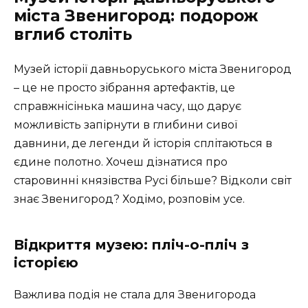
міста Звенигород: подорож
вглиб століть
Музей історії давньоруського міста Звенигород
– це не просто зібрання артефактів, це
справжнісінька машина часу, що дарує
можливість запірнути в глибини сивої
давнини, де легенди й історія сплітаються в
єдине полотно. Хочеш дізнатися про
старовинні князівства Русі більше? Відколи світ
знає Звенигород? Ходімо, розповім усе.
Відкриття музею: пліч-о-пліч з
історією
Важлива подія не стала для Звенигорода