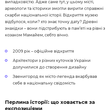
випадковістю. Адже саме тут, у цьому місті,
археологи та історики змогли вирити справжні
скарби національної історії. Відкриття музею
відбулося, коли? хто знає точну дату? Древні
знахідки – вони підстрибують в пам’яті на рівні з
козаком Мамайем, себто вічно.
2009 рік – офіційне відкриття
Архітектори з різних куточків України
долучилися до створення дизайну
Звенигород як місто-легенда вкарбував
себе в національну свідомість
Перлина історії: що ховається за
експозиціями