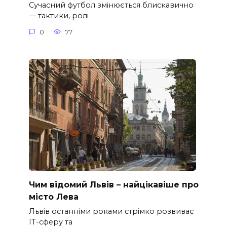
Сучасний футбол змінюється блискавично
— тактики, ролі
0
77
Чим відомий Львів – найцікавіше про
місто Лева
Львів останніми роками стрімко розвиває
ІТ-сферу та