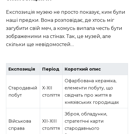
Експозиція музею не просто показує, ким були
наші предки. Вона розповідає, де хтось міг
загубити свій меч, а комусь випала честь бути
зображеними на стінах. Так, це музей, але
скільки ще невідомостей…
Експозиція
Період
Короткий опис
Офарбована кераміка,
Стародавній
X-XII
елементи побуту, що
побут
століття
свідчать про життя в
князівських городищах
Зброя, обладунки,
Військова
XII-XIII
стратегічні карти
справа
століття
стародавнього