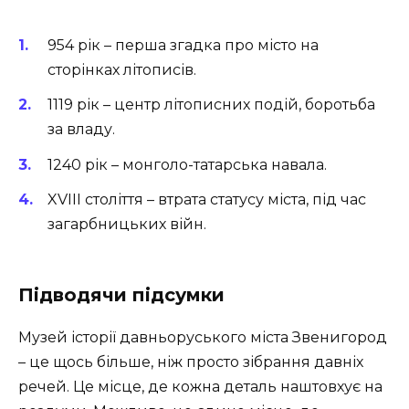
954 рік – перша згадка про місто на
сторінках літописів.
1119 рік – центр літописних подій, боротьба
за владу.
1240 рік – монголо-татарська навала.
XVIII століття – втрата статусу міста, під час
загарбницьких війн.
Підводячи підсумки
Музей історії давньоруського міста Звенигород
– це щось більше, ніж просто зібрання давніх
речей. Це місце, де кожна деталь наштовхує на