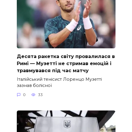
Десята ракетка світу провалилася в
Римі — Музетті не стримав емоцій і
травмувався під час матчу
Італійський тенісист Лоренцо Музетті
зазнав болісної
0
33