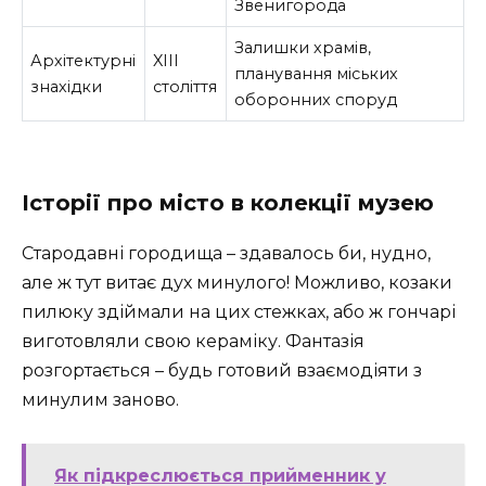
Звенигорода
Залишки храмів,
Архітектурні
XIII
планування міських
знахідки
століття
оборонних споруд
Історії про місто в колекції музею
Стародавні городища – здавалось би, нудно,
але ж тут витає дух минулого! Можливо, козаки
пилюку здіймали на цих стежках, або ж гончарі
виготовляли свою кераміку. Фантазія
розгортається – будь готовий взаємодіяти з
минулим заново.
Як підкреслюється прийменник у