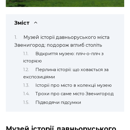
Зміст
Музей історії давньоруського міста
Звенигород: подорож вглиб століть
Відкриття музею: пліч-о-пліч з
історією
Перлина історії: що ховається за
експозиціями
Історії про місто в колекції музею
Трохи про саме місто Звенигород
Підводячи підсумки
Музей історії давньоруського