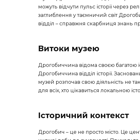
можуть відчути пульс історії через рел
заглиблення у таємничий світ Дрогобич
відділ – справжня скарбниця знань пр
Витоки музею
Дрогобиччина відома своєю багатою іст
Дрогобиччина відділ історії. Заснован
музей розпочав свою діяльність не та
для всіх, хто цікавиться локальною іст
Історичний контекст
Дрогобич – це не просто місто. Це цент