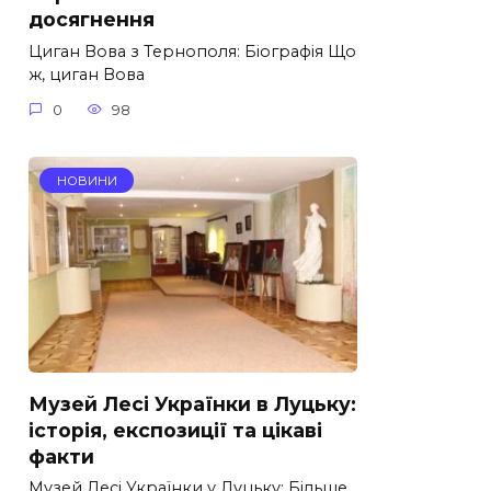
досягнення
Циган Вова з Тернополя: Біографія Що
ж, циган Вова
0
98
НОВИНИ
Музей Лесі Українки в Луцьку:
історія, експозиції та цікаві
факти
Музей Лесі Українки у Луцьку: Більше,