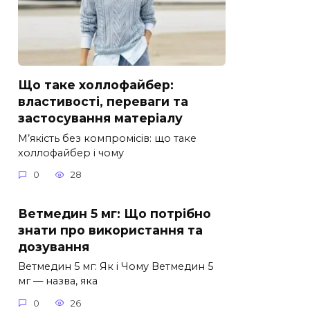
Що таке холлофайбер:
властивості, переваги та
застосування матеріалу
М’якість без компромісів: що таке
холлофайбер і чому
0
28
Ветмедин 5 мг: Що потрібно
знати про використання та
дозування
Ветмедин 5 мг: Як і Чому Ветмедин 5
мг — назва, яка
0
26