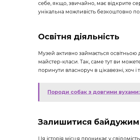
себе, якщо, звичайно, має відкрите с
унікальна можливість безкоштовно под
Освітня діяльність
Музей активно займається освітньою ді
майстер-класи. Так, саме тут ви можете
поринути власноруч в цікавезні, хоч і
Породи собак з довгими вухами:
Залишитися байдужим
Ця історія місця проникає у свідоміст