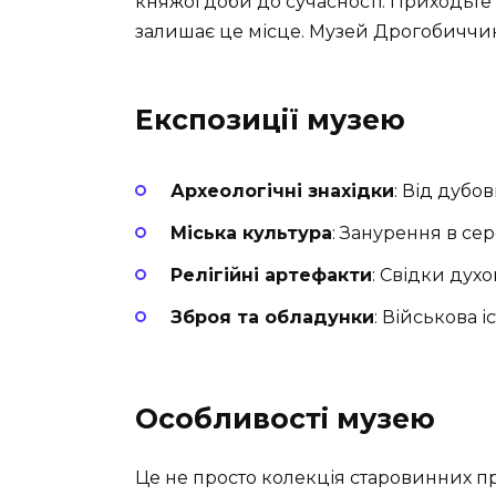
княжої доби до сучасності. Приходьте с
залишає це місце. Музей Дрогобиччин
Експозиції музею
Археологічні знахідки
: Від дубо
Міська культура
: Занурення в се
Релігійні артефакти
: Свідки духо
Зброя та обладунки
: Військова і
Особливості музею
Це не просто колекція старовинних пр