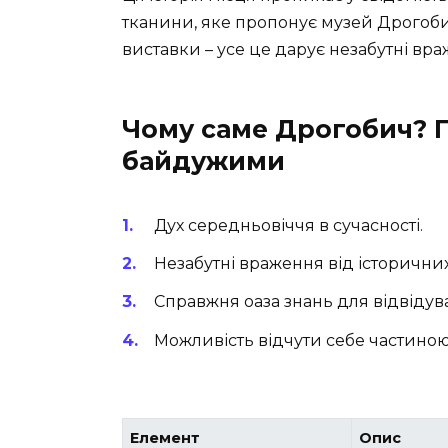
тканини, яке пропонує музей Дрогобичч
виставки – усе це дарує незабутні вра
Чому саме Дрогобич? 
байдужими
Дух середньовіччя в сучасності.
Незабутні враження від історичних
Справжня оаза знань для відвідувач
Можливість відчути себе частиною
Елемент
Опис