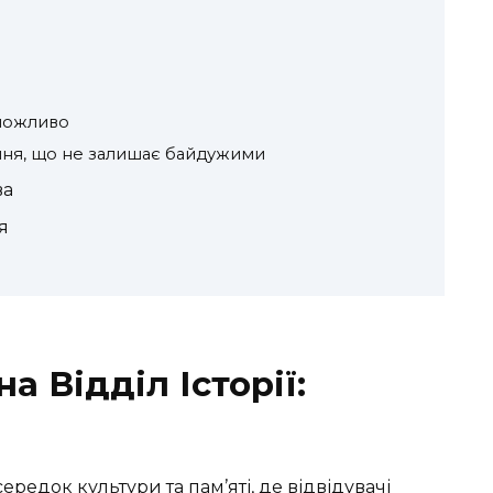
можливо
ня, що не залишає байдужими
ва
я
 Відділ Історії:
е
ередок культури та пам’яті, де відвідувачі