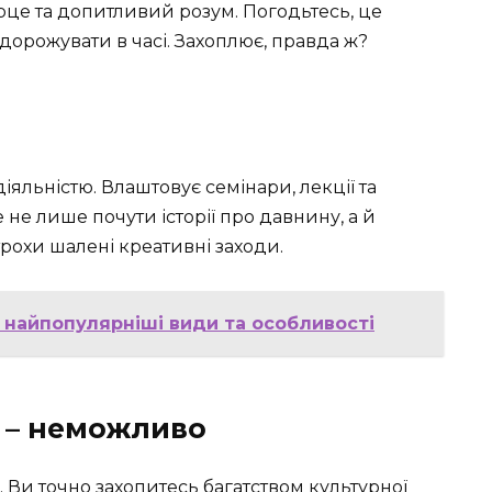
ерце та допитливий розум. Погодьтесь, це
орожувати в часі. Захоплює, правда ж?
яльністю. Влаштовує семінари, лекції та
 не лише почути історії про давнину, а й
 трохи шалені креативні заходи.
 найпопулярніші види та особливості
 – неможливо
ь. Ви точно захопитесь багатством культурної