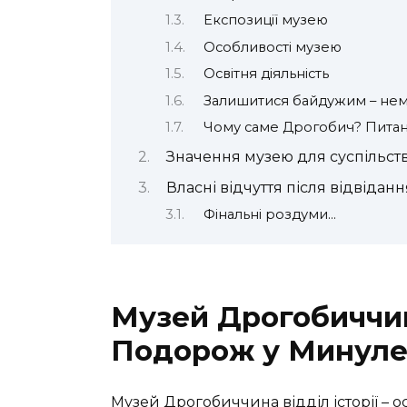
Експозиції музею
Особливості музею
Освітня діяльність
Залишитися байдужим – не
Чому саме Дрогобич? Питан
Значення музею для суспільст
Власні відчуття після відвіданн
Фінальні роздуми…
Музей Дрогобиччина
Подорож у Минул
Музей Дрогобиччина відділ історії – ос