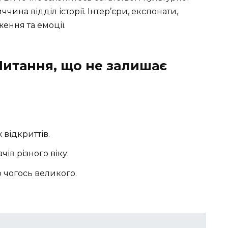
ина відділ історії. Інтер’єри, експонати,
ження та емоції.
Питання, що не залишає
 відкриттів.
ів різного віку.
 чогось великого.