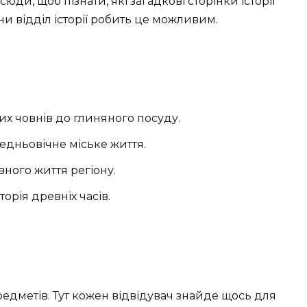
юди, щоб пізнати, які загадкові сторінки історії
и відділ історії робить це можливим.
вих човнів до глиняного посуду.
редньовічне міське життя.
вного життя регіону.
сторія древніх часів.
едметів. Тут кожен відвідувач знайде щось для