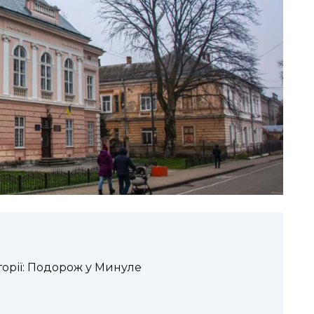
торії: Подорож у Минуле