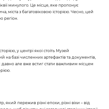
іквії минулого. Це місце, яке пропонує
а, міста з багатовіковою історією. Чесно, цей
о регіон.
орією, у центрі якої стоїть Музей
ий на базі численних артефактів та документів,
к давно але вже встиг стати важливим місцем
орією.
р, який пережив різні епохи, різні віхи – від