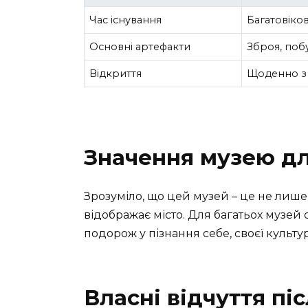
Час існування
Багатовіков
Основні артефакти
Зброя, побу
Відкриття
Щоденно з 
Значення музею дл
Зрозуміло, що цей музей – це не лише 
відображає місто. Для багатьох музей 
подорож у пізнання себе, своєї культур
Власні відчуття пі