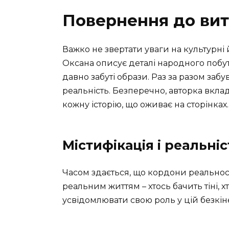
Повернення до вит
Важко не звертати уваги на культурні 
Оксана описує деталі народного побут
давно забуті образи. Раз за разом заб
реальність. Безперечно, авторка вкла
кожну історію, що оживає на сторінках.
Містифікація і реальніс
Часом здається, що кордони реальност
реальним життям – хтось бачить тіні, х
усвідомлювати свою роль у цій безкіне