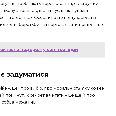
гу, які пробігають через століття, як струмки
ьовує події так, що ти чуєш, відчуваєш –
ся на сторінках. Особливо це відчувається в
сили для боротьби, чи варто сказати навіть – для
рактивна подорож у світ трагедій
яє задуматися
ійну, це і про вибір, про моральність, яку кожен
зей покинутих секретів читати – це ще й про…
обі, а може і ні.