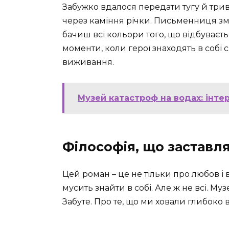
Забужко вдалося передати тугу й триво
через каміння річки. Письменниця змал
бачиш всі кольори того, що відбуваєть
моменти, коли герої знаходять в собі 
виживання.
Музей катастроф на водах: інте
Філософія, що заставл
Цей роман – це не тільки про любов і в
мусить знайти в собі. Але ж не всі. Му
Забуте. Про те, що ми ховали глибоко в с