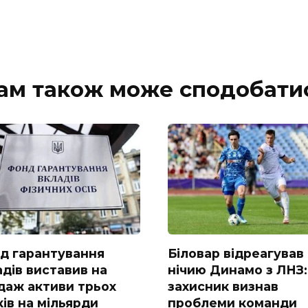
ам також може сподобати
д гарантування
Біловар відреагував
адів виставив на
нічию Динамо з ЛНЗ:
даж активи трьох
захисник визнав
ів на мільярди
проблеми команди