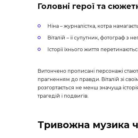
Головні герої та сюжетн
Ніна – журналістка, котра намага
Віталій – її супутник, фотограф з 
Історії їхнього життя перетинаютьс
Витончено прописані персонажі стають
прагненням до правди. Віталій зі сво
розгортається не менш значуща історі
трагедій і подвигів.
Тривожна музика ч