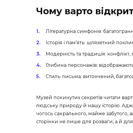
Чому варто відкри
Літературна симфонія: багатогран
Історія і пам’ять: шляхетний поклик
Модерність та традиція: конфлікт, 
Глибина персонажів: відображають 
Стиль письма: витончений, багат
Музей покинутих секретів читати варт
людську природу й нашу історію. Адже
чогось сакрального, майже забутого, а
сторінки не лише для розваги, а й для 