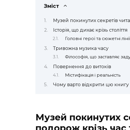
Зміст
Музей покинутих секретів читат
Історія, що дихає крізь століття
Головні герої та сюжетні лінії
Тривожна музика часу
Філософія, що заставляє зад
Повернення до витоків
Містифікація і реальність
Чому варто відкрити цю книгу
Музей покинутих се
подорож крізь час 