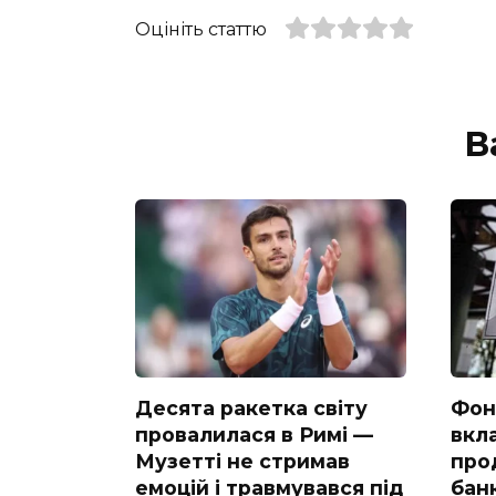
Оцініть статтю
В
Десята ракетка світу
Фон
провалилася в Римі —
вкл
Музетті не стримав
про
емоцій і травмувався під
банк