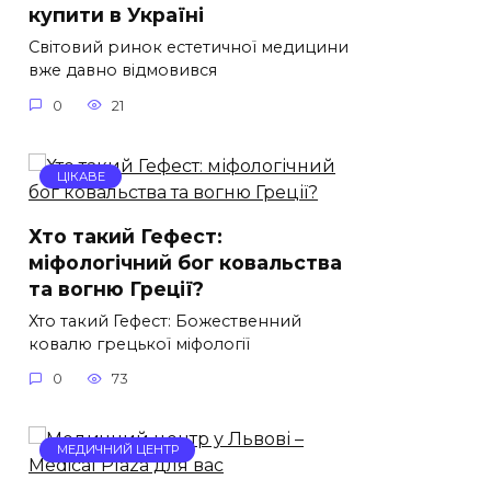
купити в Україні
Світовий ринок естетичної медицини
вже давно відмовився
0
21
ЦІКАВЕ
Хто такий Гефест:
міфологічний бог ковальства
та вогню Греції?
Хто такий Гефест: Божественний
ковалю грецької міфології
0
73
МЕДИЧНИЙ ЦЕНТР