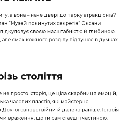
гу, а вона – наче двері до парку атракціонів?
ман “Музей покинутих секретів” Оксани
 підкуповує своєю масштабністю й глибиною.
, але смак кожного розділу відлунює в думках
різь століття
 не просто історія, це ціла скарбниця емоцій,
лька часових пластів, які майстерно
 Другої світової війни й далеко раніше. Історія
чи враження, що ти сам стаєш її частиною.