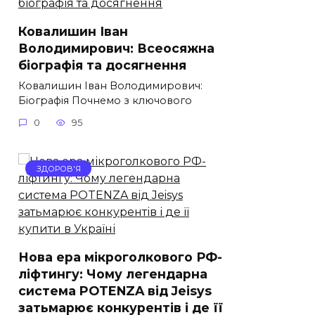
Ковалишин Іван
Володимирович: Всеосяжна
біографія та досягнення
Ковалишин Іван Володимирович:
Біографія Почнемо з ключового
0
95
ЗДОРОВ'Я
Нова ера мікроголкового РФ-
ліфтингу: Чому легендарна
система POTENZA від Jeisys
затьмарює конкурентів і де її