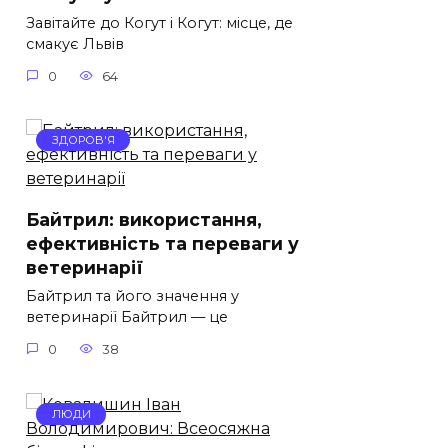
Завітайте до Когут і Когут: місце, де
смакує Львів
0
64
ЗДОРОВ'Я
Байтрил: використання,
ефективність та переваги у
ветеринарії
Байтрил та його значення у
ветеринарії Байтрил — це
0
38
ЛЮДИ