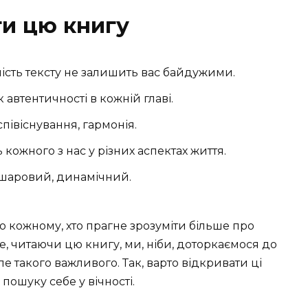
ти цю книгу
ність тексту не залишить вас байдужими.
 автентичності в кожній главі.
співіснування, гармонія.
кожного з нас у різних аспектах життя.
ошаровий, динамічний.
о кожному, хто прагне зрозуміти більше про
, читаючи цю книгу, ми, ніби, доторкаємося до
ле такого важливого. Так, варто відкривати ці
пошуку себе у вічності.