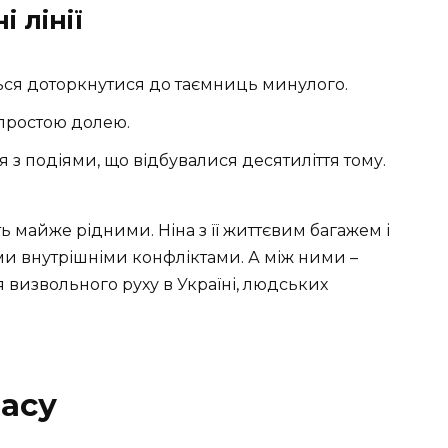
і лінії
ється доторкнутися до таємниць минулого.
непростою долею.
я з подіями, що відбувалися десятиліття тому.
 майже рідними. Ніна з її життєвим багажем і
їми внутрішніми конфліктами. А між ними –
я визвольного руху в Україні, людських
асу