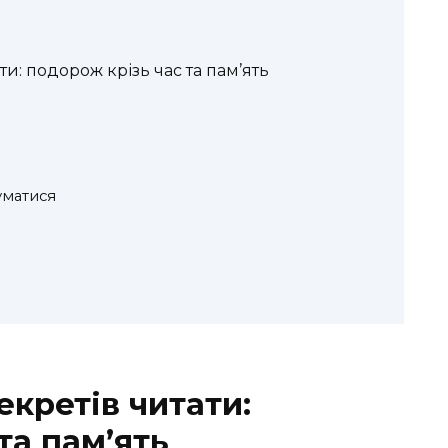
и: подорож крізь час та пам’ять
уматися
кретів читати:
та пам’ять