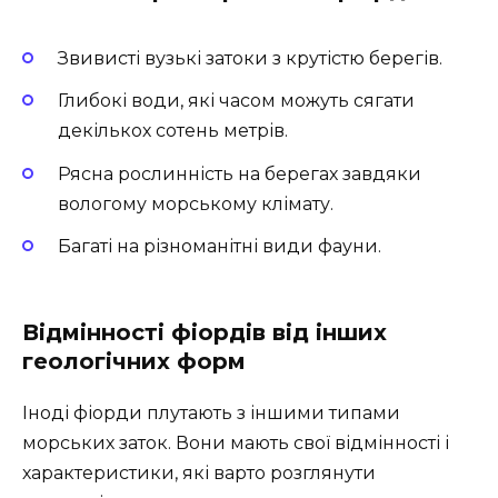
Звивисті вузькі затоки з крутістю берегів.
Глибокі води, які часом можуть сягати
декількох сотень метрів.
Рясна рослинність на берегах завдяки
вологому морському клімату.
Багаті на різноманітні види фауни.
Відмінності фіордів від інших
геологічних форм
Іноді фіорди плутають з іншими типами
морських заток. Вони мають свої відмінності і
характеристики, які варто розглянути