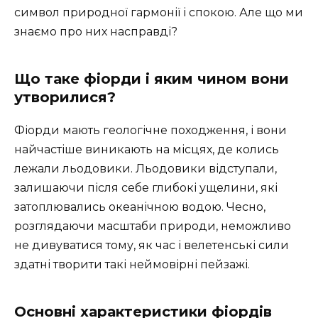
символ природної гармонії і спокою. Але що ми
знаємо про них насправді?
Що таке фіорди і яким чином вони
утворилися?
Фіорди мають геологічне походження, і вони
найчастіше виникають на місцях, де колись
лежали льодовики. Льодовики відступали,
залишаючи після себе глибокі ущелини, які
затоплювались океанічною водою. Чесно,
розглядаючи масштаби природи, неможливо
не дивуватися тому, як час і велетенські сили
здатні творити такі неймовірні пейзажі.
Основні характеристики фіордів