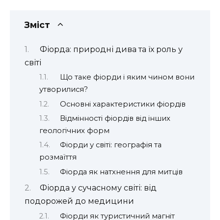
Зміст
Фіорда: природні дива та їх роль у
світі
Що таке фіорди і яким чином вони
утворилися?
Основні характеристики фіордів
Відмінності фіордів від інших
геологічних форм
Фіорди у світі: географія та
розмаїття
Фіорда як натхнення для митців
Фіорда у сучасному світі: від
подорожей до медицини
Фіорди як туристичний магніт