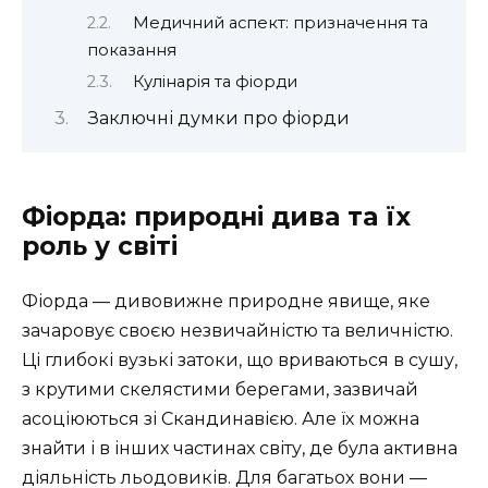
Медичний аспект: призначення та
показання
Кулінарія та фіорди
Заключні думки про фіорди
Фіорда: природні дива та їх
роль у світі
Фіорда — дивовижне природне явище, яке
зачаровує своєю незвичайністю та величністю.
Ці глибокі вузькі затоки, що вриваються в сушу,
з крутими скелястими берегами, зазвичай
асоціюються зі Скандинавією. Але їх можна
знайти і в інших частинах світу, де була активна
діяльність льодовиків. Для багатьох вони —