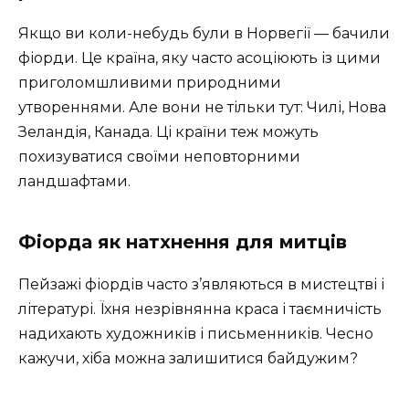
Якщо ви коли-небудь були в Норвегії — бачили
фіорди. Це країна, яку часто асоціюють із цими
приголомшливими природними
утвореннями. Але вони не тільки тут: Чилі, Нова
Зеландія, Канада. Ці країни теж можуть
похизуватися своїми неповторними
ландшафтами.
Фіорда як натхнення для митців
Пейзажі фіордів часто з’являються в мистецтві і
літературі. Їхня незрівнянна краса і таємничість
надихають художників і письменників. Чесно
кажучи, хіба можна залишитися байдужим?