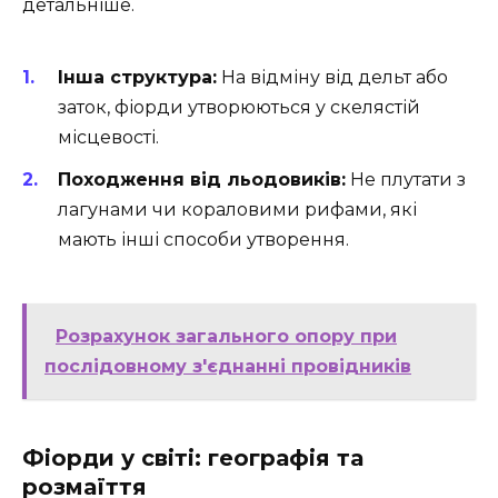
детальніше.
Інша структура:
На відміну від дельт або
заток, фіорди утворюються у скелястій
місцевості.
Походження від льодовиків:
Не плутати з
лагунами чи кораловими рифами, які
мають інші способи утворення.
Розрахунок загального опору при
послідовному з'єднанні провідників
Фіорди у світі: географія та
розмаїття