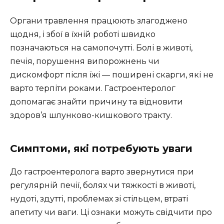
Органи травлення працюють злагоджено
щодня, і збої в їхній роботі швидко
позначаються на самопочутті. Болі в животі,
печія, порушення випорожнень чи
дискомфорт після їжі — поширені скарги, які не
варто терпіти роками. Гастроентеролог
допомагає знайти причину та відновити
здоров’я шлунково-кишкового тракту.
Симптоми, які потребують уваги
До гастроентеролога варто звернутися при
регулярній печії, болях чи тяжкості в животі,
нудоті, здутті, проблемах зі стільцем, втраті
апетиту чи ваги. Ці ознаки можуть свідчити про