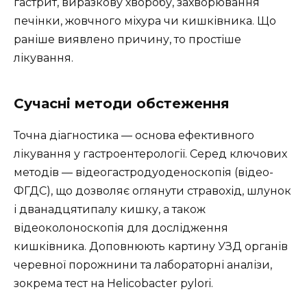
гастрит, виразкову хворобу, захворювання
печінки, жовчного міхура чи кишківника. Що
раніше виявлено причину, то простіше
лікування.
Сучасні методи обстеження
Точна діагностика — основа ефективного
лікування у гастроентерології. Серед ключових
методів — відеогастродуоденоскопія (відео-
ФГДС), що дозволяє оглянути стравохід, шлунок
і дванадцятипалу кишку, а також
відеоколоноскопія для дослідження
кишківника. Доповнюють картину УЗД органів
черевної порожнини та лабораторні аналізи,
зокрема тест на Helicobacter pylori.