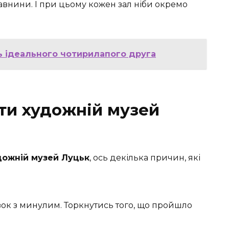
давнини. І при цьому кожен зал ніби окремо
ь ідеального чотирилапого друга
ати художній музей
дожній музей Луцьк
, ось декілька причин, які
’язок з минулим. Торкнутись того, що пройшло