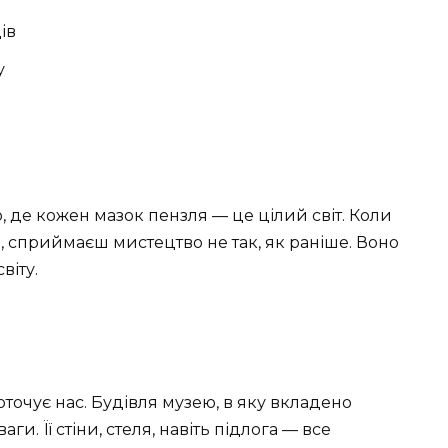
ів
у
, де кожен мазок пензля — це цілий світ. Коли
), сприймаєш мистецтво не так, як раніше. Воно
віту.
оточує нас. Будівля музею, в яку вкладено
аги. Її стіни, стеля, навіть підлога — все