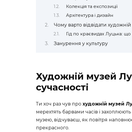
Колекція та експозиції
Архітектура і дизайн
Чому варто відвідати художні
Гід по краєвидах Луцька: що
Занурення у культуру
Художній музей Лу
сучасності
Ти хоч раз чув про
художній музей Л
мерехтять барвами часів і захоплюють 
музею, відчуваєш, як повітря наповню
прекрасного.