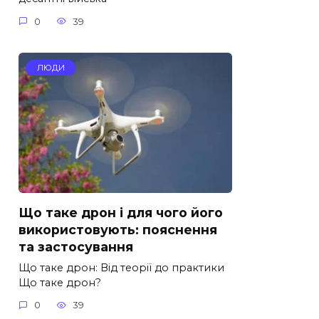
0
39
ЛЮДИ
Що таке дрон і для чого його
використовують: пояснення
та застосування
Що таке дрон: Від теорії до практики
Що таке дрон?
0
39