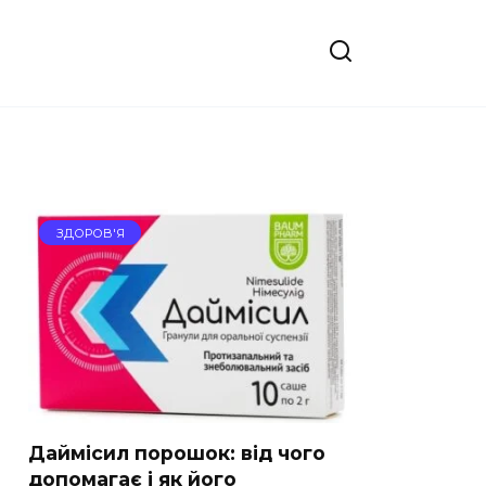
ЗДОРОВ'Я
Даймісил порошок: від чого
допомагає і як його