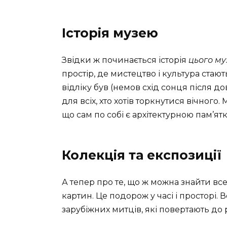
Історія музею
Звідки ж починається історія
цього м
простір, де мистецтво і культура ста
відліку був (немов схід сонця після до
для всіх, хто хотів торкнутися вічног
що сам по собі є архітектурною пам’ятк
Колекція та експозиції
А тепер про те, що ж можна знайти вс
картин. Це подорож у часі і просторі. 
зарубіжних митців, які повертають до р