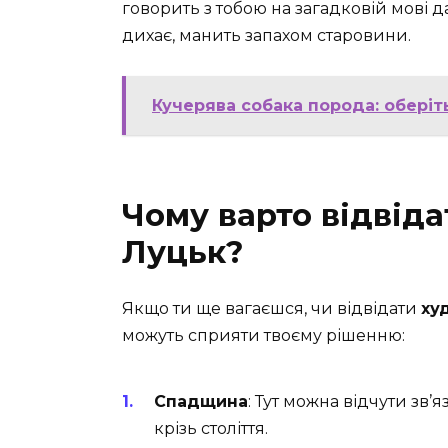
говорить з тобою на загадковій мові 
дихає, манить запахом старовини.
Кучерява собака порода: оберіт
Чому варто відвід
Луцьк?
Якщо ти ще вагаєшся, чи відвідати
ху
можуть сприяти твоєму рішенню:
Спадщина
: Тут можна відчути зв
крізь століття.