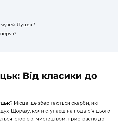
й музей Луцьк?
 поруч?
цьк: Від класики до
уцьк
? Місце, де зберігаються скарби, які
дух. Щоразу, коли ступаєш на подвір’я цього
ється історією, мистецтвом, пристрастю до