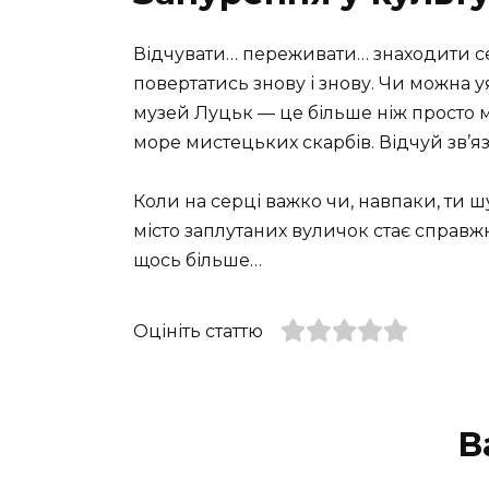
Відчувати… переживати… знаходити себ
повертатись знову і знову. Чи можна 
музей Луцьк — це більше ніж просто м
море мистецьких скарбів. Відчуй зв’язо
Коли на серці важко чи, навпаки, ти ш
місто заплутаних вуличок стає спра
щось більше…
Оцініть статтю
В