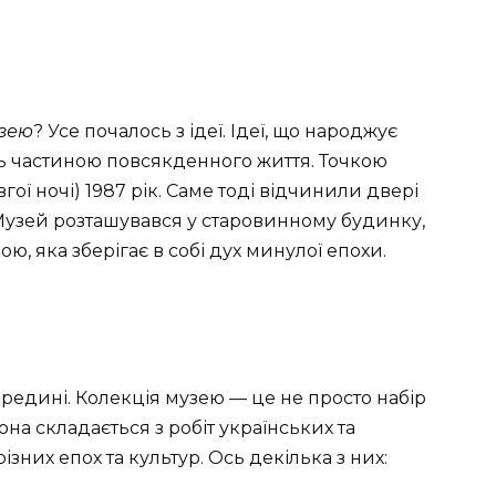
узею
? Усе почалось з ідеї. Ідеї, що народжує
ють частиною повсякденного життя. Точкою
вгої ночі) 1987 рік. Саме тоді відчинили двері
о. Музей розташувався у старовинному будинку,
ою, яка зберігає в собі дух минулої епохи.
ередині. Колекція музею — це не просто набір
Вона складається з робіт українських та
ізних епох та культур. Ось декілька з них: