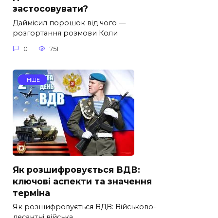
застосовувати?
Даймісил порошок від чого —
розгортання розмови Коли
0
751
ІНШЕ
Як розшифровується ВДВ:
ключові аспекти та значення
терміна
Як розшифровується ВДВ: Військово-
десантні війська