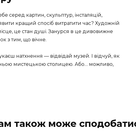
е серед картин, скульптур, інсталяцій,
уявити кращий спосіб витратити час? Художній
ісце, це стан душі. Занурся в це дивовижне
к з тим, що вічне.
укаєш натхнення — відвідай музей. І відчуй, як
вжньою мистецькою столицею. Або… можливо,
ам також може сподобати