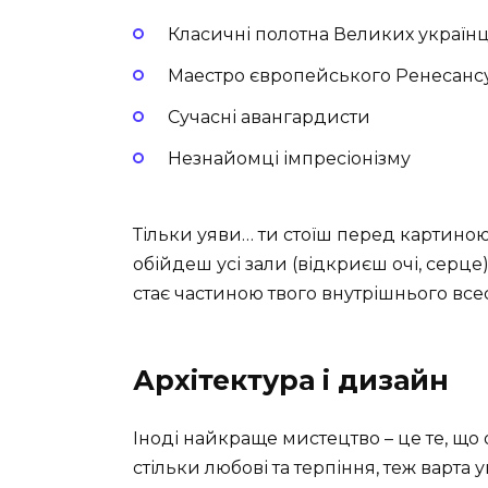
Класичні полотна Великих українц
Маестро європейського Ренесанс
Сучасні авангардисти
Незнайомці імпресіонізму
Тільки уяви… ти стоїш перед картиною
обійдеш усі зали (відкриєш очі, серце
стає частиною твого внутрішнього всес
Архітектура і дизайн
Іноді найкраще мистецтво – це те, що 
стільки любові та терпіння, теж варта ув