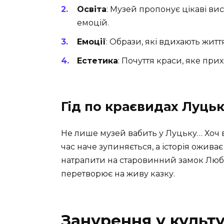
Освіта
: Музей пропонує цікаві ви
емоцій.
Емоції
: Образи, які вдихають житт
Естетика
: Почуття краси, яке прих
Гід по краєвидах Луцьк
Не лише музей вабить у Луцьку… Хоч 
час наче зупиняється, а історія оживає
натрапити на старовинний замок Любар
перетворює на живу казку.
Занурення у культ