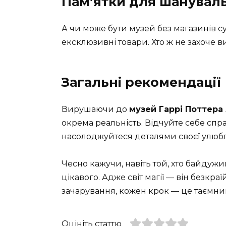
Пам’ятки для шанувал
А чи може бути музей без магазинів 
ексклюзивні товари. Хто ж не захоче в
Загальні рекомендації
Вирушаючи до
музей Гаррі Поттера
окрема реальність. Відчуйте себе спр
насолоджуйтеся деталями своєї улюбл
Чесно кажучи, навіть той, хто байдужи
цікавого. Адже світ магії — він безкр
зачарування, кожен крок — це таємниц
Оцініть статтю