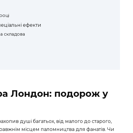
році
спеціальні ефекти
на складова
ра Лондон: подорож у
захопив душі багатьох, від малого до старого,
правжнім місцем паломництва для фанатів. Чи