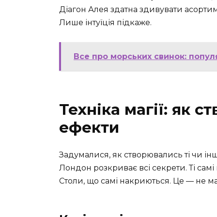
Діагон Алея здатна здивувати асорти
Лише інтуїція підкаже.
Все про морських свинок: попул
Техніка магії: як 
ефекти
Задумалися, як створювались ті чи ін
Лондон розкриває всі секрети. Ті самі м
Столи, що самі накриються. Це — не маг