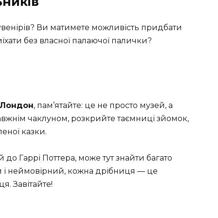
ьників
сувенірів? Ви матимете можливість придбати
иїхати без власної палаючої палички?
 Лондон
, пам’ятайте: це не просто музей, а
авжнім чаклуном, розкрийте таємниці зйомок,
еної казки.
й до Гаррі Поттера, може тут знайти багато
аїй і неймовірний, кожна дрібниця — це
я. Завітайте!