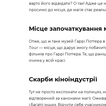
варто його відвідати? О так! Адже це н
просимо до місця, де магія стає реал
Місце започаткування м
Отже, що ж таке музей Гаррі Поттера в
Tour — місце, що дарує змогу побачити
фільмів про Гаррі Поттера. Те, що ран
очима у всій красі.
Скарби кіноіндустрії
Тут не просто експонати на полицях, н
відтворений за канонами магії. Оживают
і багато інших. Відчути себе учасник