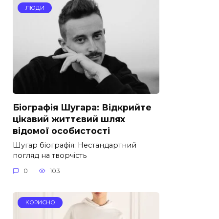
ЛЮДИ
Біографія Шугара: Відкрийте
цікавий життєвий шлях
відомої особистості
Шугар біографія: Нестандартний
погляд на творчість
0
103
КОРИСНО