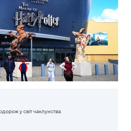
одорож у світ чаклунства