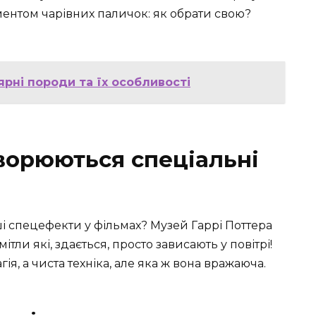
ментом чарівних паличок: як обрати свою?
ярні породи та їх особливості
створюються спеціальні
ші спецефекти у фільмах? Музей Гаррі Поттера
ітли які, здається, просто зависають у повітрі!
ія, а чиста техніка, але яка ж вона вражаюча.