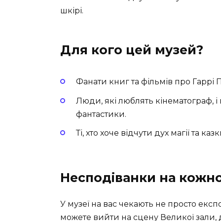
шкірі.
Для кого цей музей?
Фанати книг та фільмів про Гаррі П
Люди, які люблять кінематограф, і
фантастики.
Ті, хто хоче відчути дух магії та казк
Несподіванки на кожно
У музеї на вас чекають не просто експ
можете вийти на сцену Великої зали, д