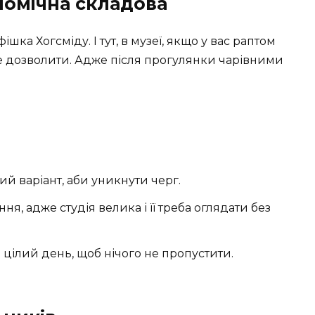
ономічна складова
а Хогсміду. І тут, в музеї, якщо у вас раптом
це дозволити. Адже після прогулянки чарівними
 варіант, аби уникнути черг.
я, адже студія велика і її треба оглядати без
 цілий день, щоб нічого не пропустити.