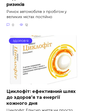
ризиків
Ринок автомобілів з пробігом у
великих містах постійно
0
12
ЗДОРОВ'Я
Циклофіт: ефективний шлях
до здоров’я та енергії
кожного дня
Циклофіт: Еліксир життя чи просто