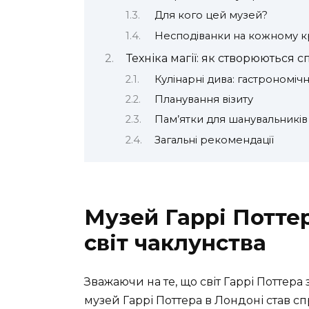
Для кого цей музей?
Несподіванки на кожному к
Техніка магії: як створюються 
Кулінарні дива: гастрономіч
Планування візиту
Пам’ятки для шанувальників
Загальні рекомендації
Музей Гаррі Потте
світ чаклунства
Зважаючи на те, що світ Гаррі Поттера 
музей Гаррі Поттера в Лондоні став с