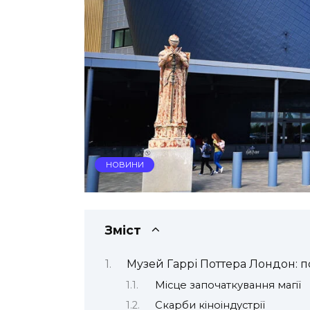
НОВИНИ
Зміст
Музей Гаррі Поттера Лондон: п
Місце започаткування магії
Скарби кіноіндустрії