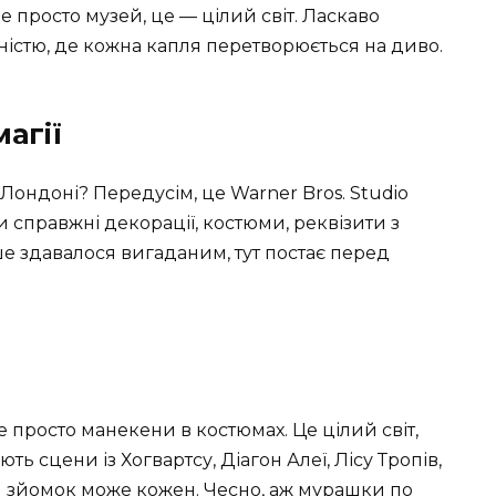
е просто музей, це — цілий світ. Ласкаво
ьністю, де кожна капля перетворюється на диво.
агії
 Лондоні? Передусім, це Warner Bros. Studio
 справжні декорації, костюми, реквізити з
іше здавалося вигаданим, тут постає перед
е просто манекени в костюмах. Це цілий світ,
ь сцени із Хогвартсу, Діагон Алеї, Лісу Тропів,
ом зйомок може кожен. Чесно, аж мурашки по