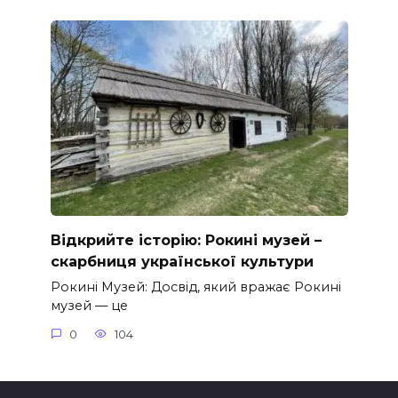
Відкрийте історію: Рокині музей –
скарбниця української культури
Рокині Музей: Досвід, який вражає Рокині
музей — це
0
104