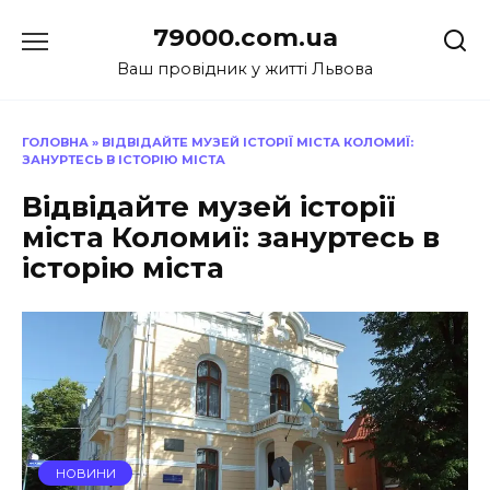
Перейти
79000.com.ua
до
вмісту
Ваш провідник у житті Львова
ГОЛОВНА
»
ВІДВІДАЙТЕ МУЗЕЙ ІСТОРІЇ МІСТА КОЛОМИЇ:
ЗАНУРТЕСЬ В ІСТОРІЮ МІСТА
Відвідайте музей історії
міста Коломиї: зануртесь в
історію міста
НОВИНИ