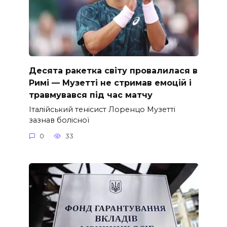
Десята ракетка світу провалилася в
Римі — Музетті не стримав емоцій і
травмувався під час матчу
Італійський тенісист Лоренцо Музетті
зазнав болісної
0
33