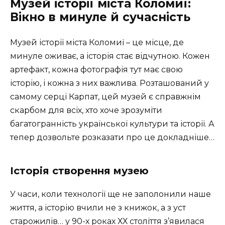
Музей історії міста Коломиї:
Вікно в минуле й сучасність
Музей історії міста Коломиї – це місце, де
минуле оживає, а історія стає відчутною. Кожен
артефакт, кожна фотографія тут має свою
історію, і кожна з них важлива. Розташований у
самому серці Карпат, цей музей є справжнім
скарбом для всіх, хто хоче зрозуміти
багатогранність української культури та історії. А
тепер дозвольте розказати про це докладніше…
Історія створення музею
У часи, коли технології ще не заполонили наше
життя, а історію вчили не з книжок, а з уст
старожилів… у 90-х роках ХХ століття з’явилася