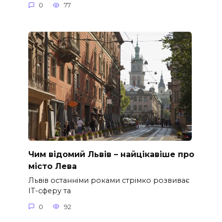
0
77
Чим відомий Львів – найцікавіше про
місто Лева
Львів останніми роками стрімко розвиває
ІТ-сферу та
0
92