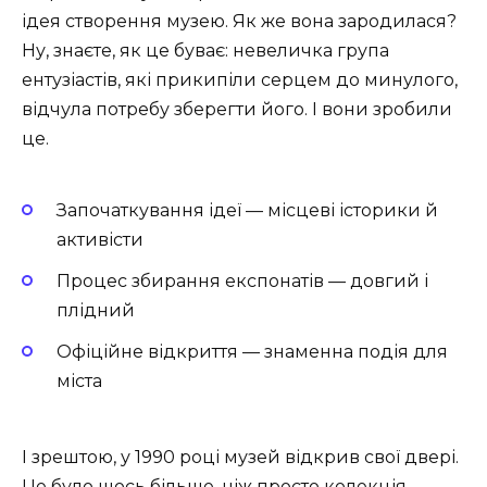
ідея створення музею. Як же вона зародилася?
Ну, знаєте, як це буває: невеличка група
ентузіастів, які прикипіли серцем до минулого,
відчула потребу зберегти його. І вони зробили
це.
Започаткування ідеї — місцеві історики й
активісти
Процес збирання експонатів — довгий і
плідний
Офіційне відкриття — знаменна подія для
міста
І зрештою, у 1990 році музей відкрив свої двері.
Це було щось більше, ніж просто колекція