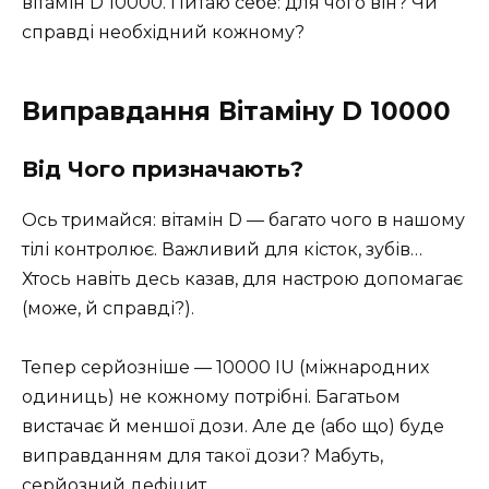
вітамін D 10000. Питаю себе: для чого він? Чи
справді необхідний кожному?
Виправдання Вітаміну D 10000
Від Чого призначають?
Ось тримайся: вітамін D — багато чого в нашому
тілі контролює. Важливий для кісток, зубів…
Хтось навіть десь казав, для настрою допомагає
(може, й справді?).
Тепер серйозніше — 10000 IU (міжнародних
одиниць) не кожному потрібні. Багатьом
вистачає й меншої дози. Але де (або що) буде
виправданням для такої дози? Мабуть,
серйозний дефіцит…