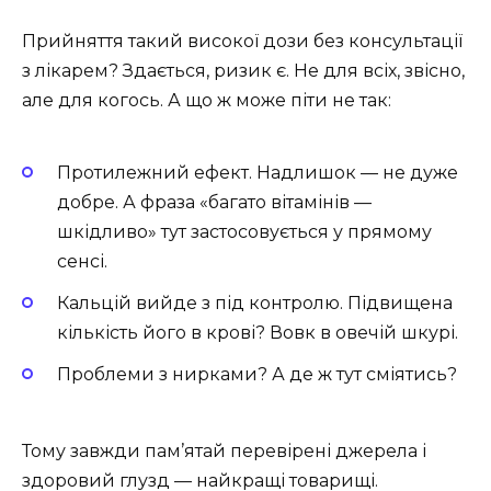
Прийняття такий високої дози без консультації
з лікарем? Здається, ризик є. Не для всіх, звісно,
але для когось. А що ж може піти не так:
Протилежний ефект. Надлишок — не дуже
добре. А фраза «багато вітамінів —
шкідливо» тут застосовується у прямому
сенсі.
Кальцій вийде з під контролю. Підвищена
кількість його в крові? Вовк в овечій шкурі.
Проблеми з нирками? А де ж тут сміятись?
Тому завжди пам’ятай перевірені джерела і
здоровий глузд — найкращі товарищі.