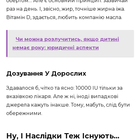
обертом… Але є основний принцип: зазвичай
раз на день. І, звісно, жир, точніше жирна їжа.
Вітамін D, здається, любить компанію масла.
Чи можна розлучитись, якщо дитині
немає року: юридичні аспекти
Дозування У Дорослих
Здавалося б, чітко та ясно: 10000 IU тільки за
вказівкою лікаря. Але ж ні, іноді випадкові
джерела кажуть інакше. Тому, мабуть, слід бути
обережними.
Ну, І Наслідки Теж Існують…