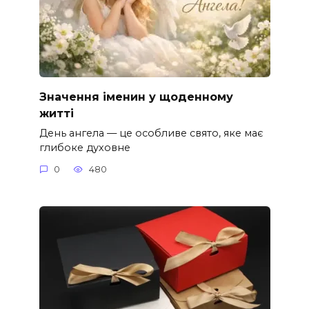
Значення іменин у щоденному
житті
День ангела — це особливе свято, яке має
глибоке духовне
0
480