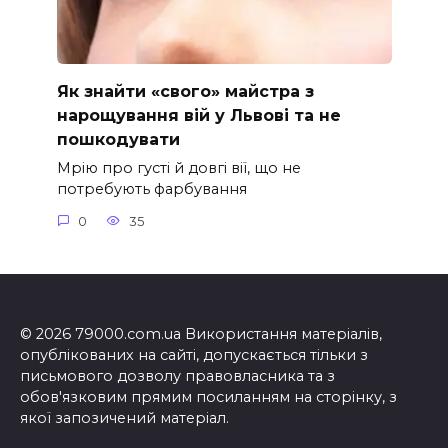
Як знайти «свого» майстра з
нарощування вій у Львові та не
пошкодувати
Мрію про густі й довгі вії, що не
потребують фарбування
0
35
© 2026 79000.com.ua Використання матеріалів,
опублікованих на сайті, допускається тільки з
письмового дозволу правовласника та з
обов'язковим прямим посиланням на сторінку, з
якої запозичений матеріал.