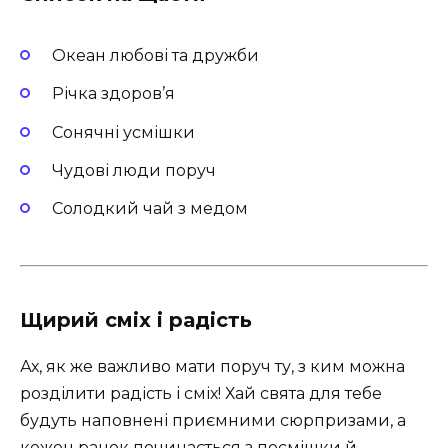
Океан любові та дружби ️
Річка здоров’я
Сонячні усмішки
Чудові люди поруч
Солодкий чай з медом
Щирий сміх і радість
Ах, як же важливо мати поруч ту, з ким можна
розділити радість і сміх! Хай свята для тебе
будуть наповнені приємними сюрпризами, а
кожен ранок починається з посмішки й