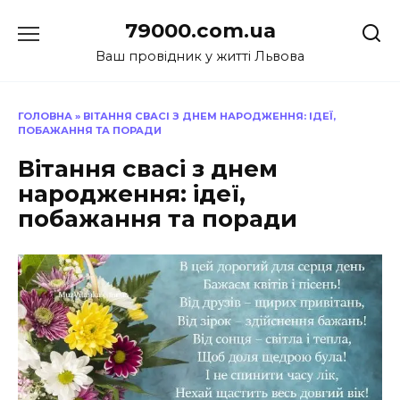
Перейти
79000.com.ua
до
вмісту
Ваш провідник у житті Львова
ГОЛОВНА
»
ВІТАННЯ СВАСІ З ДНЕМ НАРОДЖЕННЯ: ІДЕЇ,
ПОБАЖАННЯ ТА ПОРАДИ
Вітання свасі з днем
народження: ідеї,
побажання та поради