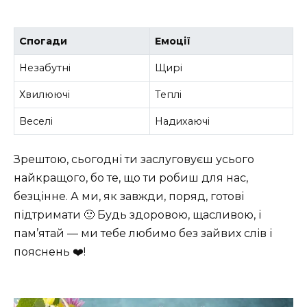
Спогади
Емоції
Незабутні
Щирі
Хвилюючі
Теплі
Веселі
Надихаючі
Зрештою, сьогодні ти заслуговуєш усього
найкращого, бо те, що ти робиш для нас,
безцінне. А ми, як завжди, поряд, готові
підтримати 🙂 Будь здоровою, щасливою, і
пам’ятай — ми тебе любимо без зайвих слів і
пояснень ❤️!