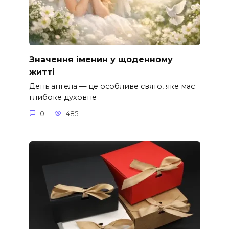
Значення іменин у щоденному
житті
День ангела — це особливе свято, яке має
глибоке духовне
0
485