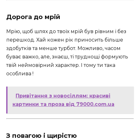
Дорога до мрій
Mрію, щоб шлях до твоїх мрій був рівним і без
перешкод. Хай кожен рік приносить більше
здобутків та менше турбот. Можливо, часом
буває важко, але, знаєш, ті труднощі формують
твій неймовірний характер. І тому ти така
особлива !
Привітання з новосіллям: красиві
картинки та проза від 79000.com.ua
З повагою і щирістю