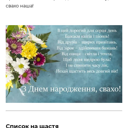
свахо наша!
Список на щастя