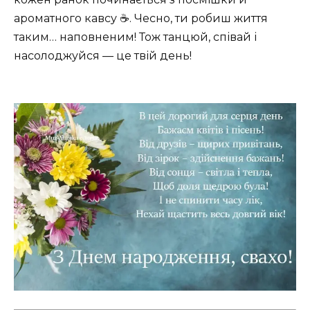
ароматного кавсу ☕. Чесно, ти робиш життя
таким… наповненим! Тож танцюй, співай і
насолоджуйся — це твій день!