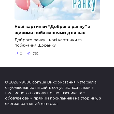
Нові картинки “Доброго ранку” з
щирими побажаннями для вас
Доброго ранку – нові картинки та
побажання Щоранку
0
762
© 2026 79000.com.ua Використання матеріалів,
опублікованих на сайті, допускається тільки з
письмового дозволу правовласника та з
обов'язковим прямим посиланням на сторінку, з
якої запозичений матеріал.