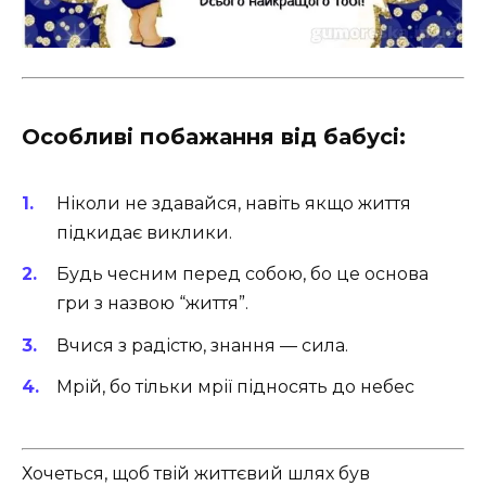
Особливі побажання від бабусі:
Ніколи не здавайся, навіть якщо життя
підкидає виклики.
Будь чесним перед собою, бо це основа
гри з назвою “життя”.
Вчися з радістю, знання — сила.
Мрій, бо тільки мрії підносять до небес
Хочеться, щоб твій життєвий шлях був