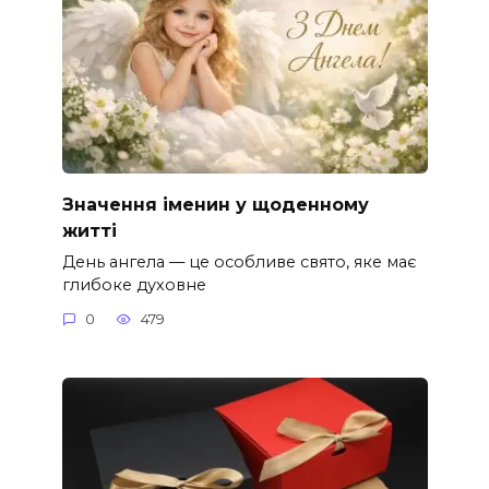
Значення іменин у щоденному
житті
День ангела — це особливе свято, яке має
глибоке духовне
0
479