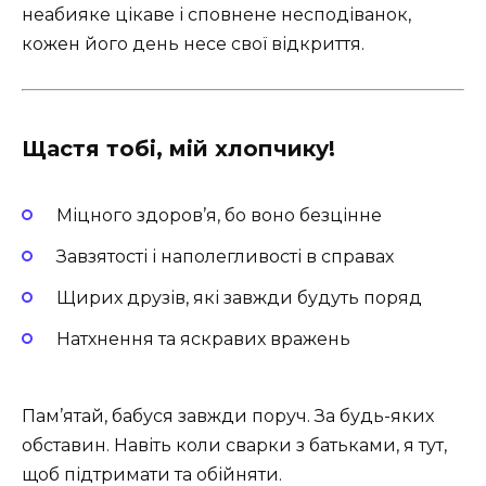
неабияке цікаве і сповнене несподіванок,
кожен його день несе свої відкриття.
Щастя тобі, мій хлопчику!
Міцного здоров’я, бо воно безцінне
Завзятості і наполегливості в справах
Щирих друзів, які завжди будуть поряд
Натхнення та яскравих вражень
Пам’ятай, бабуся завжди поруч. За будь-яких
обставин. Навіть коли сварки з батьками, я тут,
щоб підтримати та обійняти.