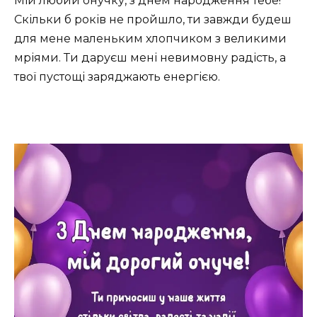
Мій любий онучку, з днем народження тебе!
Скільки б років не пройшло, ти завжди будеш
для мене маленьким хлопчиком з великими
мріями. Ти даруєш мені невимовну радість, а
твої пустощі заряджають енергією.