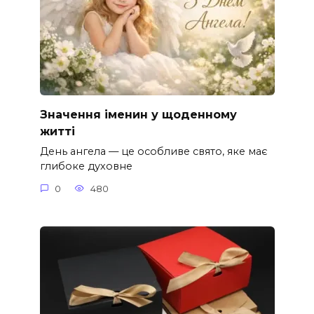
Значення іменин у щоденному
житті
День ангела — це особливе свято, яке має
глибоке духовне
0
480