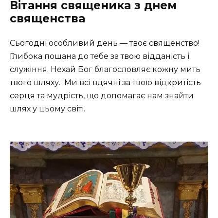
Вітання священика з днем
священства
Сьогодні особливий день — твоє священство!
Глибока пошана до тебе за твою відданість і
служіння. Нехай Бог благословляє кожну мить
твого шляху. ️ Ми всі вдячні за твою відкритість
серця та мудрість, що допомагає нам знайти
шлях у цьому світі.