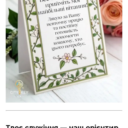
Твоє служіння — наш орієнтир