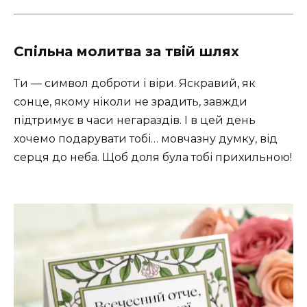
Спільна молитва за твій шлях
Ти — символ доброти і віри. Яскравий, як
сонце, якому ніколи не зрадить, завжди
підтримує в часи негараздів. І в цей день
хочемо подарувати тобі… мовчазну думку, від
серця до неба. Щоб доля була тобі прихильною!