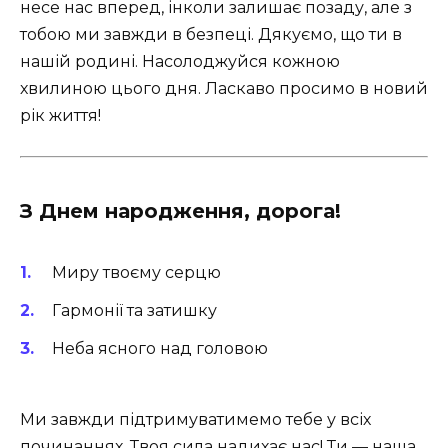
несе нас вперед, інколи залишає позаду, але з
тобою ми завжди в безпеці. Дякуємо, що ти в
нашій родині. Насолоджуйся кожною
хвилиною цього дня. Ласкаво просимо в новий
рік життя!
З Днем народження, дорога!
Миру твоєму серцю
Гармонії та затишку
Неба ясного над головою
Ми завжди підтримуватимемо тебе у всіх
починаннях. Твоя сила надихає нас! Ти — наша