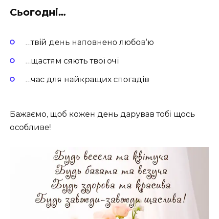
Сьогодні…
…твій день наповнено любов’ю
…щастям сяють твої очі
…час для найкращих спогадів
Бажаємо, щоб кожен день дарував тобі щось
особливе!