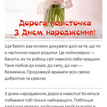
Ще безліч раз хочемо дякувати долі за те, що ти
є частиною нашої родини. Це неймовірно —
бачити, як ти робиш світ навколо себе кращим.
Твоя любов до моря, до світу, до нас —
безмежна. Продовжуй вражати всіх своєю
добротою та красою.
З днем народження, дорога невістко! Хочеться
побажати тобі тільки найкращого. Побільше
радісних хвилин, здійснення мрій та життя в