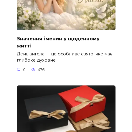
Значення іменин у щоденному
житті
День ангела — це особливе свято, яке має
глибоке духовне
0
476