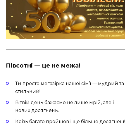
Півсотні — це не межа!
Ти просто мегазірка нашої сім’ї — мудрий та
стильний!
В твій день бажаємо не лише мрій, але і
нових досягнень.
Крізь багато пройшов і ще більше досягнеш!