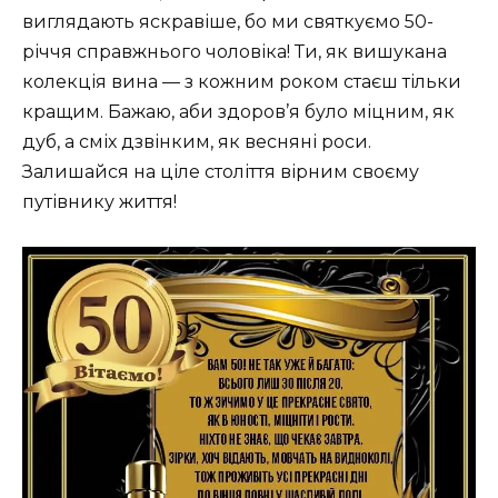
виглядають яскравіше, бо ми святкуємо 50-
річчя справжнього чоловіка! Ти, як вишукана
колекція вина — з кожним роком стаєш тільки
кращим. Бажаю, аби здоров’я було міцним, як
дуб, а сміх дзвінким, як весняні роси.
Залишайся на ціле століття вірним своєму
путівнику життя!