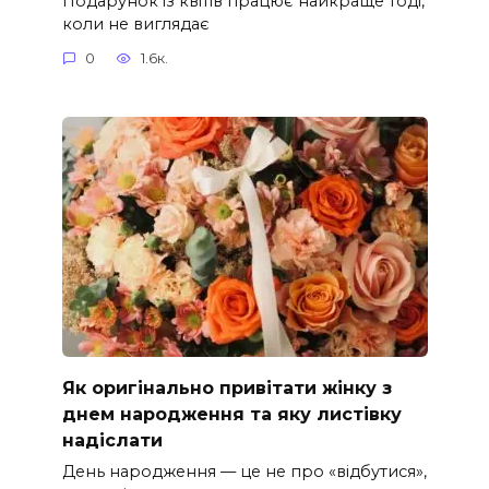
Подарунок із квітів працює найкраще тоді,
коли не виглядає
0
1.6к.
Як оригінально привітати жінку з
днем народження та яку листівку
надіслати
День народження — це не про «відбутися»,