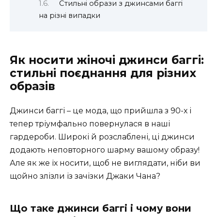
Стильні образи з джинсами баггі
на різні випадки
Як носити жіночі джинси баггі:
стильні поєднання для різних
образів
Джинси баггі – це мода, що прийшла з 90-х і
тепер тріумфально повернулася в наші
гардероби. Широкі й розслаблені, ці джинси
додають неповторного шарму вашому образу!
Але як же їх носити, щоб не виглядати, ніби ви
щойно злізли із зачізки Джаки Чана?
Що таке джинси баггі і чому вони