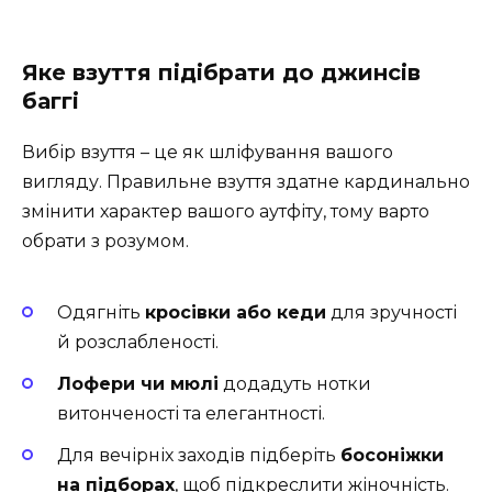
Яке взуття підібрати до джинсів
баггі
Вибір взуття – це як шліфування вашого
вигляду. Правильне взуття здатне кардинально
змінити характер вашого аутфіту, тому варто
обрати з розумом.
Одягніть
кросівки або кеди
для зручності
й розслабленості.
Лофери чи мюлі
додадуть нотки
витонченості та елегантності.
Для вечірніх заходів підберіть
босоніжки
на підборах
, щоб підкреслити жіночність.