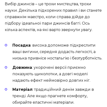
Вибір джинсів – це трохи мистецтва, трохи
науки. Декілька підкорених правил і ви станете
справжнім маестро, коли справа дійде до
підбору ідеальної пари джинсів баггі. Ось
кілька аспектів, на які варто звернути увагу.
Посадка
: висока допоможе підкреслити
ваші вигини, середня додасть легкості, а
низька привнісе ностальгію і безтурботність.
Довжина
: укорочені версії приємно
показують щиколотки, а довгі моделі
надають ефект неймовірно довгих ніг.
Матеріал
: традиційний денім завжди в
тренді. Але якщо прагнете комфорту,
обирайте еластичні матеріали.