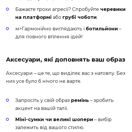
Бажаєте трохи агресії? Спробуйте
черевики
на платформі
або
грубі чоботи
.
м>Гармонійно виглядають і
ботильйони
–
для повного втілення ідей!
Аксесуари, які доповнять ваш образ
Аксесуари – це те, що виділяє вас з натовпу. Без
них усе було б нічого не варте.
Запросіть у свій образ
ремінь
– зробить
акцент на вашій талії.
Міні-сумки чи великі шопери
– вибір
залежить від вашого стилю.