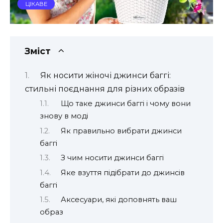
ЦІКАВЕ
Зміст
Як носити жіночі джинси баггі:
стильні поєднання для різних образів
Що таке джинси баггі і чому вони
знову в моді
Як правильно вибрати джинси
баггі
З чим носити джинси баггі
Яке взуття підібрати до джинсів
баггі
Аксесуари, які доповнять ваш
образ