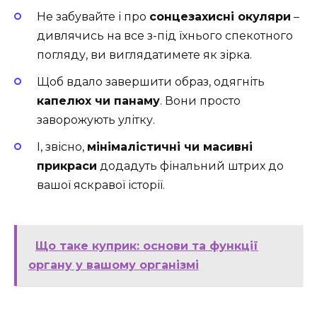
Не забувайте і про
сонцезахисні окуляри
–
дивлячись на все з-під їхнього спекотного
погляду, ви виглядатимете як зірка.
Щоб вдало завершити образ, одягніть
капелюх чи панаму
. Вони просто
заворожують улітку.
І, звісно,
мінімалістичні чи масивні
прикраси
додадуть фінальний штрих до
вашої яскравої історії.
Що таке куприк: основи та функції
органу у вашому організмі