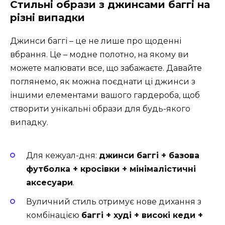
Стильні образи з джинсами баггі на
різні випадки
Джинси баггі – це не лише про щоденні
вбрання. Це – модне полотно, на якому ви
можете малювати все, що забажаєте. Давайте
поглянемо, як можна поєднати ці джинси з
іншими елементами вашого гардероба, щоб
створити унікальні образи для будь-якого
випадку.
Для кежуал-дня:
джинси баггі + базова
футболка + кросівки + мінімалістичні
аксесуари
.
Вуличний стиль отримує нове дихання з
комбінацією
баггі + худі + високі кеди +