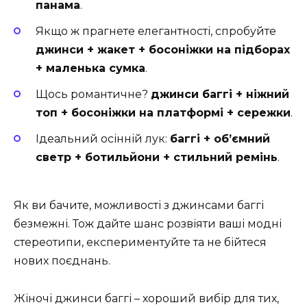
панама
.
Якщо ж прагнете елегантності, спробуйте
джинси + жакет + босоніжки на підборах
+ маленька сумка
.
Щось романтичне?
джинси баггі + ніжний
топ + босоніжки на платформі + сережки
.
Ідеальний осінній лук:
баггі + об’ємний
светр + ботильйони + стильний ремінь
.
Як ви бачите, можливості з джинсами баггі
безмежні. Тож дайте шанс розвіяти ваші модні
стереотипи, експериментуйте та не бійтеся
нових поєднань.
Жіночі джинси баггі – хороший вибір для тих,