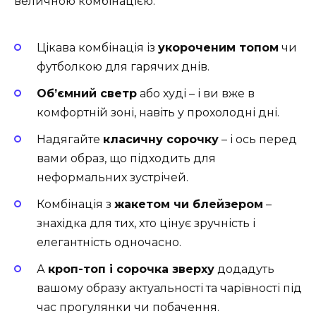
величною комбінацією.
Цікава комбінація із
укороченим топом
чи
футболкою для гарячих днів.
Об’ємний светр
або худі – і ви вже в
комфортній зоні, навіть у прохолодні дні.
Надягайте
класичну сорочку
– і ось перед
вами образ, що підходить для
неформальних зустрічей.
Комбінація з
жакетом чи блейзером
–
знахідка для тих, хто цінує зручність і
елегантність одночасно.
А
кроп-топ і сорочка зверху
додадуть
вашому образу актуальності та чарівності під
час прогулянки чи побачення.