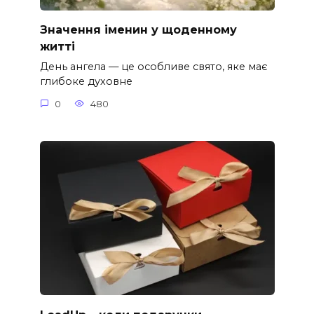
Значення іменин у щоденному
житті
День ангела — це особливе свято, яке має
глибоке духовне
0
480