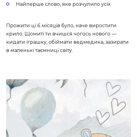
Найперше слово, яке розчулило усіх
Прожити ці
6 місяців
було, наче виростити
крило. Щомиті ти вчишся чогось нового —
кидати іграшку, обіймати ведмедика, зазирати
в маленькі таємниці світу.