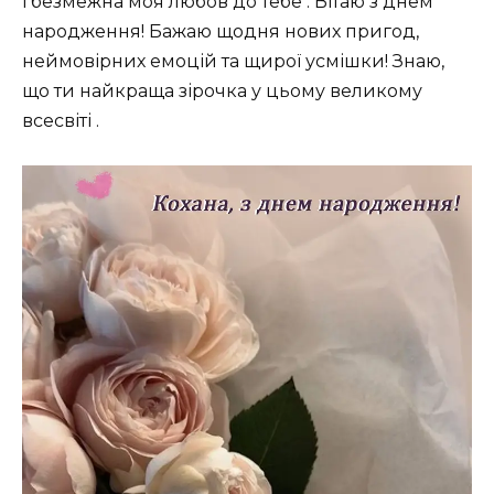
і безмежна моя любов до тебе . Вітаю з днем
народження! Бажаю щодня нових пригод,
неймовірних емоцій та щирої усмішки! Знаю,
що ти найкраща зірочка у цьому великому
всесвіті .