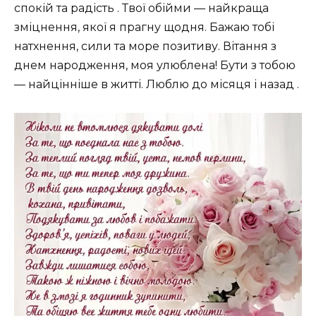
спокій та радість . Твої обійми — найкраща
зміцнення, якої я прагну щодня. Бажаю тобі
натхнення, сили та море позитиву. Вітання з
днем народження, моя улюблена! Бути з тобою
— найцінніше в житті. Люблю до місяця і назад .