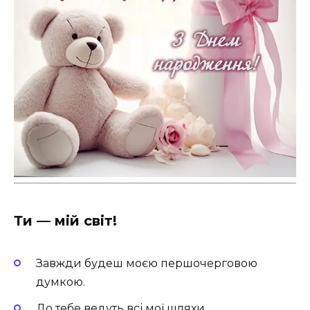
Ти — мій світ!
Завжди будеш моєю першочерговою
думкою.
До тебе ведуть всі мої шляхи.