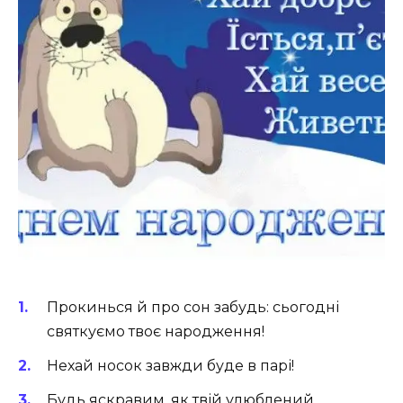
Прокинься й про сон забудь: сьогодні
святкуємо твоє народження!
Нехай носок завжди буде в парі!
Будь яскравим, як твій улюблений