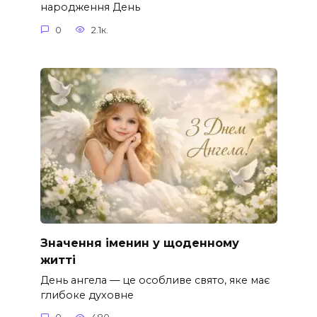
народження День
0
2.1к.
Значення іменин у щоденному
житті
День ангела — це особливе свято, яке має
глибоке духовне