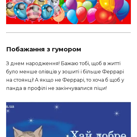
Побажання з гумором
З днем народження! Бажаю тобі, щоб в житті
було менше олівців у зошиті і більше Феррарі
на стоянці! А якщо не Феррарі, то хоча б щоб у
панда в профілі не закінчувалися піци!