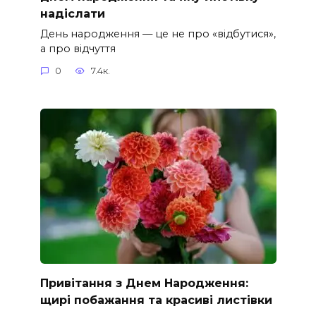
надіслати
День народження — це не про «відбутися»,
а про відчуття
0
7.4к.
Привітання з Днем Народження:
щирі побажання та красиві листівки