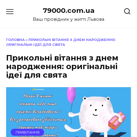
Перейти
79000.com.ua
до
вмісту
Ваш провідник у житті Львова
ГОЛОВНА
»
ПРИКОЛЬНІ ВІТАННЯ З ДНЕМ НАРОДЖЕННЯ:
ОРИГІНАЛЬНІ ІДЕЇ ДЛЯ СВЯТА
Прикольні вітання з днем
народження: оригінальні
ідеї для свята
ПРИВІТАННЯ