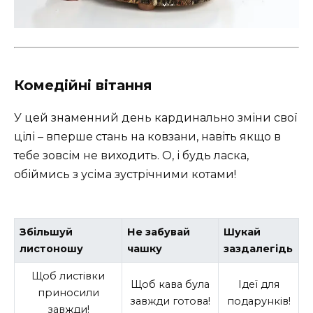
Комедійні вітання
У цей знаменний день кардинально зміни свої
цілі – вперше стань на ковзани, навіть якщо в
тебе зовсім не виходить. О, і будь ласка,
обіймись з усіма зустрічними котами!
Збільшуй
Не забувай
Шукай
листоношу
чашку
заздалегідь
Щоб листівки
Щоб кава була
Ідеї для
приносили
завжди готова!
подарунків!
завжди!