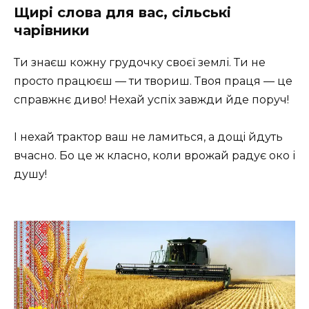
Щирі слова для вас, сільські
чарівники
Ти знаєш кожну грудочку своєї землі. Ти не
просто працюєш — ти твориш. Твоя праця — це
справжнє диво! Нехай успіх завжди йде поруч!
І нехай трактор ваш не ламиться, а дощі йдуть
вчасно. Бо це ж класно, коли врожай радує око і
душу!