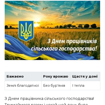
Бажаємо
Року врожаю
Щастя у домі
Землі благодатної
Без бур’янів
І тепла
З Днем працівника сільського господарства!
Тримаймося разом і нехай цей день буде