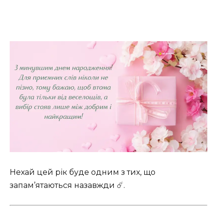
Нехай цей рік буде одним з тих, що
запам’ятаються назавжди ☄️.