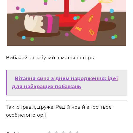
Вибачай за забутий шматочок торта
Вітання сина з днем народження: ідеї
для найкращих побажань
Такі справи, друже! Радій новій епосі твоєї
особистої історії