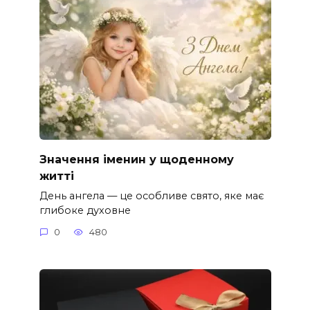
Значення іменин у щоденному
житті
День ангела — це особливе свято, яке має
глибоке духовне
0
480