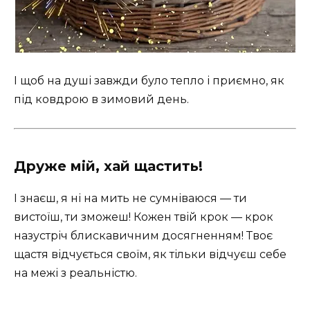
І щоб на душі завжди було тепло і приємно, як
під ковдрою в зимовий день.
Друже мій, хай щастить!
І знаєш, я ні на мить не сумніваюся — ти
вистоїш, ти зможеш! Кожен твій крок — крок
назустріч блискавичним досягненням! Твоє
щастя відчується своїм, як тільки відчуєш себе
на межі з реальністю.