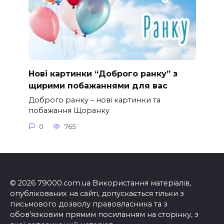
Нові картинки “Доброго ранку” з
щирими побажаннями для вас
Доброго ранку – нові картинки та
побажання Щоранку
0
765
© 2026 79000.com.ua Використання матеріалів,
опублікованих на сайті, допускається тільки з
письмового дозволу правовласника та з
обов'язковим прямим посиланням на сторінку, з