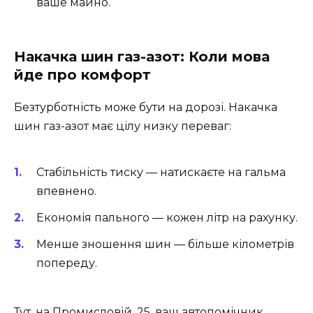
ваше майно.
Накачка шин газ-азот: Коли мова
йде про комфорт
Безтурботність може бути на дорозі. Накачка
шин газ-азот має цілу низку переваг:
Стабільність тиску — натискаєте на гальма
впевнено.
Економія пального — кожен літр на рахунку.
Менше зношення шин — більше кілометрів
попереду.
Тут, на Промисловій, 25, ваш автопомічник