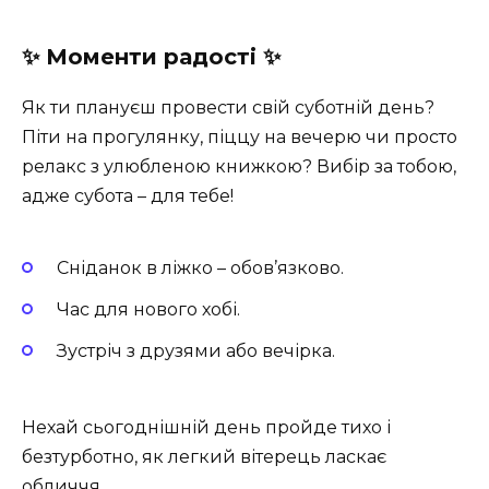
✨ Моменти радості ✨
Як ти плануєш провести свій суботній день?
Піти на прогулянку, піццу на вечерю чи просто
релакс з улюбленою книжкою? Вибір за тобою,
адже субота – для тебе! ️
Сніданок в ліжко – обов’язково.
Час для нового хобі.
Зустріч з друзями або вечірка.
Нехай сьогоднішній день пройде тихо і
безтурботно, як легкий вітерець ласкає
обличчя. ️