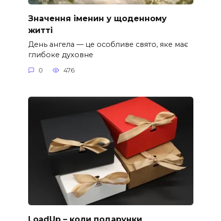
Значення іменин у щоденному
житті
День ангела — це особливе свято, яке має
глибоке духовне
0
476
LoadUp – коли подарунки