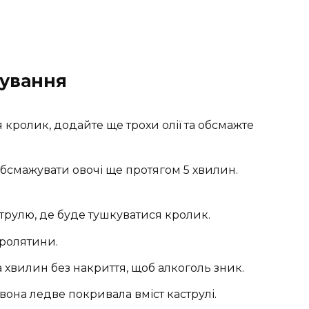
ування
 кролик, додайте ще трохи олії та обсмажте
бсмажувати овочі ще протягом 5 хвилин.
струлю, де буде тушкуватися кролик.
кролятини.
 хвилин без накриття, щоб алкоголь зник.
вона ледве покривала вміст каструлі.