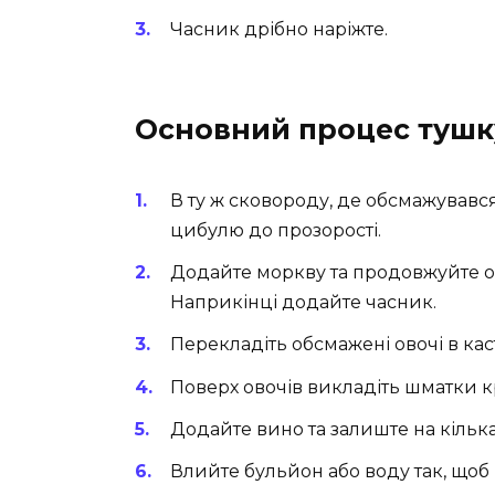
Часник дрібно наріжте.
Основний процес тушк
В ту ж сковороду, де обсмажувався
цибулю до прозорості.
Додайте моркву та продовжуйте о
Наприкінці додайте часник.
Перекладіть обсмажені овочі в ка
Поверх овочів викладіть шматки 
Додайте вино та залиште на кілька
Влийте бульйон або воду так, щоб 