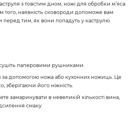
струля з товстим дном, ножі для обробки м’яса
рім того, наявність сковороди допоможе вам
 перед тим, як вони попадуть у каструлю.
бсушіть паперовими рушниками.
и за допомогою ножа або кухонних ножиць. Це
, зберігаючи його ніжність.
те замаринувати в невеликій кількості вина,
ідсилення смаку.