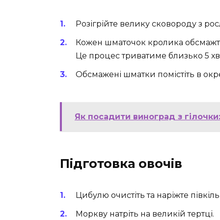
Розігрійте велику сковороду з ро
Кожен шматочок кролика обсмажте
Це процес триватиме близько 5 хв
Обсмажені шматки помістіть в окр
Як посадити виноград з гілочки:
Підготовка овочів
Цибулю очистіть та наріжте півкіл
Моркву натріть на великій тертці.