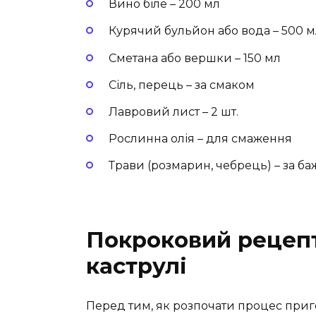
Вино біле – 200 мл
Курячий бульйон або вода – 500 м
Сметана або вершки – 150 мл
Сіль, перець – за смаком
Лавровий лист – 2 шт.
Рослинна олія – для смаження
Трави (розмарин, чебрець) – за б
Покроковий рецепт
каструлі
Перед тим, як розпочати процес приг