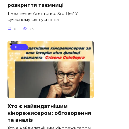
розкриття таємниці
1 Безпечне Агентство: Хто Це? У
сучасному світі успішна
0
23
ІНШЕ
Хто є найвидатнішим
кінорежисером: обговорення
та аналіз
Хто є найвидатнішим кінорежисером