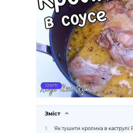
СТАТТІ
Зміст
Як тушити кролика в каструлі: