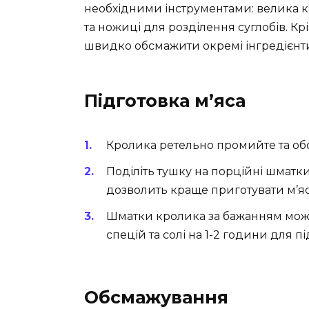
необхідними інструментами: велика ка
та ножиці для розділення суглобів. К
швидко обсмажити окремі інгредієнти
Підготовка м’яса
Кролика ретельно промийте та о
Поділіть тушку на порційні шматк
дозволить краще приготувати м’ясо
Шматки кролика за бажанням може
спецій та солі на 1-2 години для п
Обсмажування