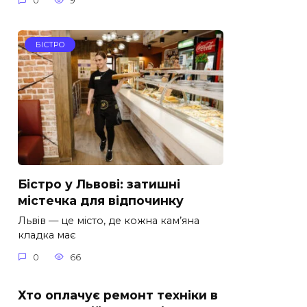
0
9
БІСТРО
Бістро у Львові: затишні
містечка для відпочинку
Львів — це місто, де кожна кам’яна
кладка має
0
66
Хто оплачує ремонт техніки в