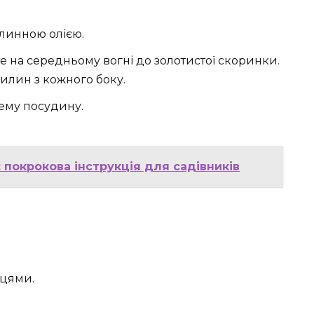
слинною олією.
 на середньому вогні до золотистої скоринки.
илин з кожного боку.
ему посудину.
 покрокова інструкція для садівників
ьцями.