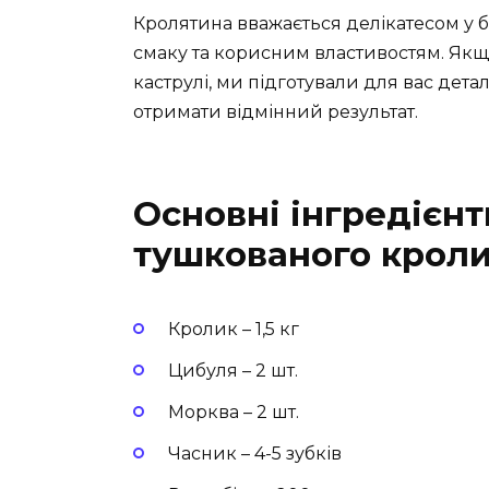
Кролятина вважається делікатесом у б
смаку та корисним властивостям. Якщ
каструлі, ми підготували для вас дета
отримати відмінний результат.
Основні інгредієн
тушкованого крол
Кролик – 1,5 кг
Цибуля – 2 шт.
Морква – 2 шт.
Часник – 4-5 зубків