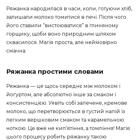
Ряжанка народилася в часи, коли, готуючи хліб,
залишали молоко томитися в печі. Після чого
його ставили “вистоюватися” в глиняному
горщику, щоби воно природним шляхом
сквасилося. Магія проста, але неймовірно
смачна.
Ряжанка простими словами
Ряжанка — це щось середнє між молоком і
йогуртом, але абсолютно інше за смаком і
консистенцією. Уявіть собі запечене, кремове
молоко, що перетворюється в густий напій із
легким вершковим смаком та карамельною
ноткою. Це вже не кип’ятіння, а томління! Магія
цього процесу робить ряжанку такою