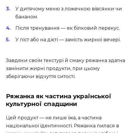
У дитячому меню з ложечкою вівсянки чи
бананом.
Після тренування — як білковий перекус.
У піст або на дієті — замість жирної вечері.
Завдяки своїм текстурі й смаку ряжанка здатна
замінити жирні продукти, при цьому
зберігаючи відчуття ситості.
Ряжанка як частина української
культурної спадщини
Цей продукт — не лише їжа, а частина
національної ідентичності. Ряжанка пилася в