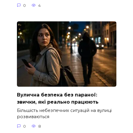
0
4
Вулична безпека без параної:
звички, які реально працюють
Більшість небезпечних ситуацій на вулиці
розвиваються
0
8