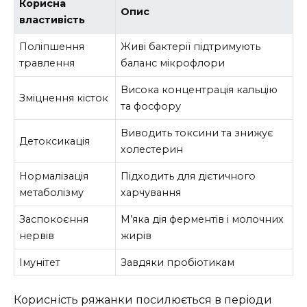
Корисна
Опис
властивість
Поліпшення
Живі бактерії підтримують
травлення
баланс мікрофлори
Висока концентрація кальцію
Зміцнення кісток
та фосфору
Виводить токсини та знижує
Детоксикація
холестерин
Нормалізація
Підходить для дієтичного
метаболізму
харчування
Заспокоєння
М’яка дія ферментів і молочних
нервів
жирів
Імунітет
Завдяки пробіотикам
Корисність ряжанки посилюється в періоди