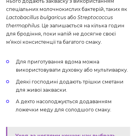
нього додають закваску з використанням
спеціальних молочнокислих бактерій, таких як
Lactobacillus bulgaricus
або
Streptococcus
thermophilus
. Це залишається на кілька годин
для бродіння, поки напій не досягне своєї
м’якої консистенції та багатого смаку.
Для приготування вдома можна
використовувати духовку або мультиварку.
Деякі господині додають трішки сметани
для живої закваски.
А дехто насолоджується додаванням
ложечки меду для солодшого смаку.
Уход за когтями кошки: как выбрать