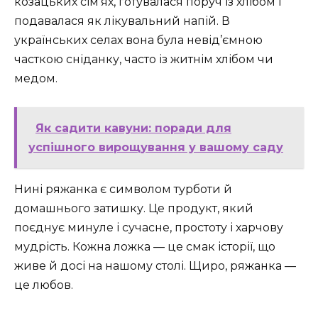
козацьких сім’ях, готувалася поруч із хлібом і
подавалася як лікувальний напій. В
українських селах вона була невід’ємною
часткою сніданку, часто із житнім хлібом чи
медом.
Як садити кавуни: поради для
успішного вирощування у вашому саду
Нині ряжанка є символом турботи й
домашнього затишку. Це продукт, який
поєднує минуле і сучасне, простоту і харчову
мудрість. Кожна ложка — це смак історії, що
живе й досі на нашому столі. Щиро, ряжанка —
це любов.