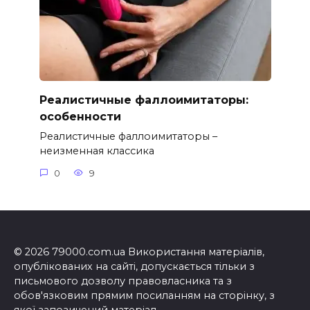
Реалистичные фаллоимитаторы:
особенности
Реалистичные фаллоимитаторы –
неизменная классика
0
9
© 2026 79000.com.ua Використання матеріалів,
опублікованих на сайті, допускається тільки з
письмового дозволу правовласника та з
обов'язковим прямим посиланням на сторінку, з
якої запозичений матеріал.