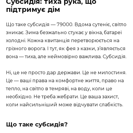
Субсидія: тиха рука, що
підтримує дім
Що таке субсидія — 79000. Вдома сутеніє, світло
зникає. Зима безжально стукає у вікна, батареї
холодні. Кожна квитанція перетворюється на
грізного ворога. І тут, як фея з казки, з’являється
вона — тиха, але неймовірно важлива. Субсидія.
Ні, це не просто дар держави. Це не милостиня.
Це — ваші права на комфортне життя, право на
тепло, на світло в темряві, на воду, коли це
необхідно. Не треба жебрати. Це ваша захист,
коли найсильніший може відчувати слабкість.
Що таке субсидія?