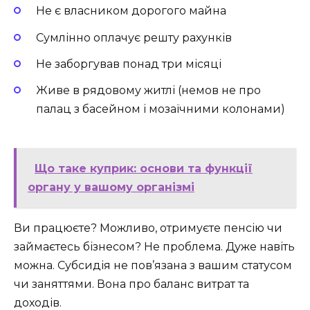
Не є власником дорогого майна
Сумлінно оплачує решту рахунків
Не заборгував понад три місяці
Живе в рядовому житлі (немов не про
палац з басейном і мозаїчними колонами)
Що таке куприк: основи та функції
органу у вашому організмі
Ви працюєте? Можливо, отримуєте пенсію чи
займаєтесь бізнесом? Не проблема. Дуже навіть
можна. Субсидія не пов’язана з вашим статусом
чи заняттями. Вона про баланс витрат та
доходів.