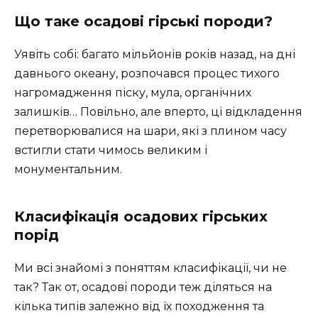
Що таке осадові гірські породи?
Уявіть собі: багато мільйонів років назад, на дні
давнього океану, розпочався процес тихого
нагромадження піску, мула, органічних
залишків… Повільно, але вперто, ці відкладення
перетворювалися на шари, які з плином часу
встигли стати чимось великим і
монументальним.
Класифікація осадових гірських
порід
Ми всі знайомі з поняттям класифікації, чи не
так? Так от, осадові породи теж діляться на
кілька типів залежно від їх походження та