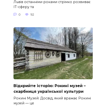
Львів останніми роками стрімко розвиває
ІТ-сферу та
0
92
Відкрийте історію: Рокині музей –
скарбниця української культури
Рокині Музей: Досвід, який вражає Рокині
музей — це