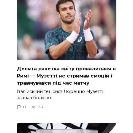
Десята ракетка світу провалилася в
Римі — Музетті не стримав емоцій і
травмувався під час матчу
Італійський тенісист Лоренцо Музетті
зазнав болісної
0
33