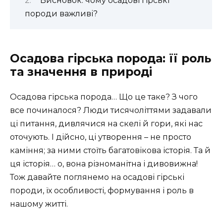
Висновок: чому осадові гірські
породи важливі?
Осадова гірська порода: її роль
та значення в природі
Осадова гірська порода… Що це таке? З чого
все починалося? Люди тисячоліттями задавали
ці питання, дивлячися на скелі й гори, які нас
оточують. І дійсно, ці утворення – не просто
каміння; за ними стоїть багатовікова історія. Та й
ця історія… о, вона різноманітна і дивовижна!
Тож давайте поглянемо на осадові гірські
породи, їх особливості, формування і роль в
нашому житті.