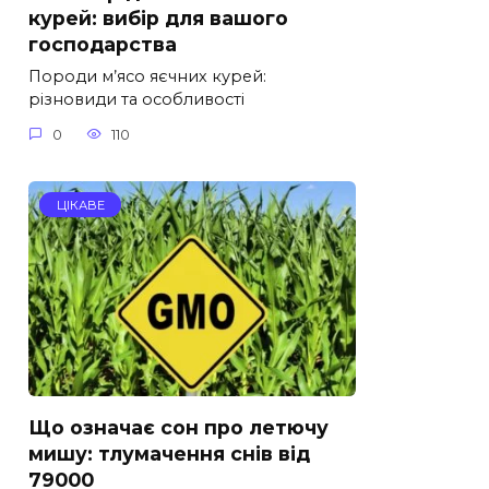
курей: вибір для вашого
господарства
Породи м’ясо яєчних курей:
різновиди та особливості
0
110
ЦІКАВЕ
Що означає сон про летючу
мишу: тлумачення снів від
79000