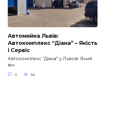
Автомийка Львів:
Автокомплекс “Діана” – Якість
і Сервіс
Автокомплекс “Діана” у Львові: Який
він
0
64