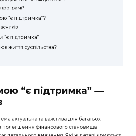
 програмі?
ою “є підтримка”?
часників
 “є підтримка”
нює життя суспільства?
мою “є підтримка” —
з
ема актуальна та важлива для багатьох
 на полегшення фінансового становища
ує детального вивчення. Які ж деталі криються