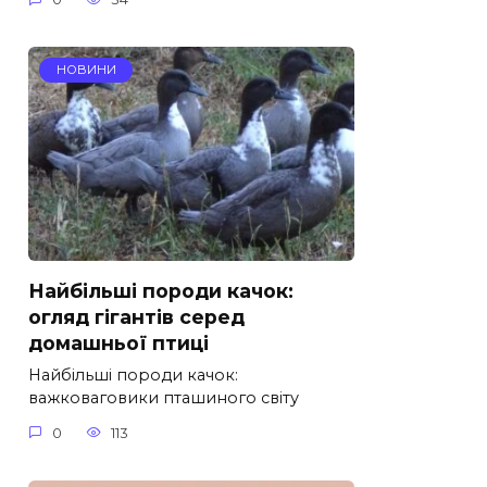
НОВИНИ
Найбільші породи качок:
огляд гігантів серед
домашньої птиці
Найбільші породи качок:
важковаговики пташиного світу
0
113