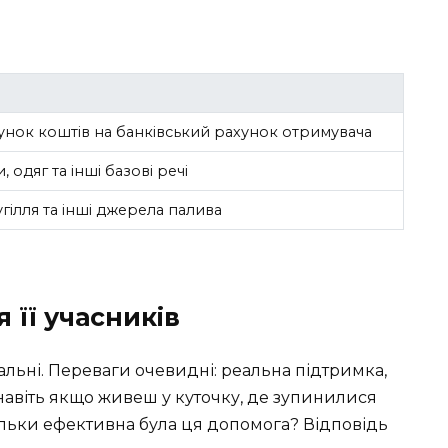
нок коштів на банківський рахунок отримувача
 одяг та інші базові речі
угілля та інші джерела палива
 її учасників
льні. Переваги очевидні: реальна підтримка,
навіть якщо живеш у куточку, де зупинилися
кільки ефективна була ця допомога? Відповідь