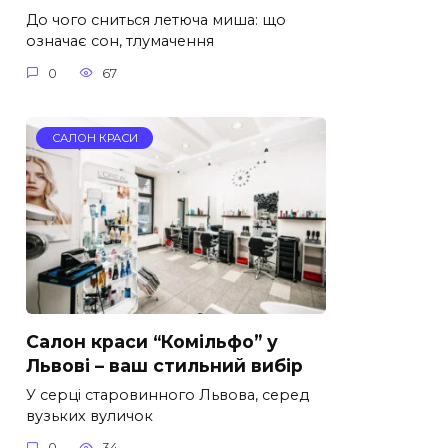
До чого сниться летюча миша: що
означає сон, тлумачення
0
67
САЛОН КРАСИ
Салон краси “Комільфо” у
Львові – ваш стильний вибір
У серці старовинного Львова, серед
вузьких вуличок
0
34