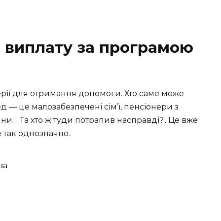
 виплату за програмою
ерії для отримання допомоги. Хто саме може
д — це малозабезпечені сім’ї, пенсіонери з
ни… Та хто ж туди потрапив насправді?.. Це вже
е так однозначно.
ва