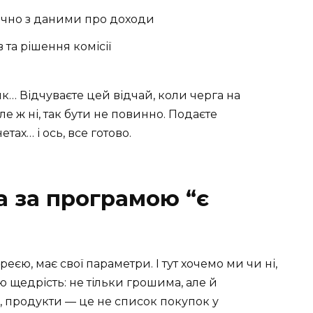
ючно з даними про доходи
 та рішення комісії
к… Відчуваєте цей відчай, коли черга на
ле ж ні, так бути не повинно. Подаєте
тах… і ось, все готово.
а за програмою “є
еєю, має свої параметри. І тут хочемо ми чи ні,
 щедрість: не тільки грошима, але й
, продукти — це не список покупок у