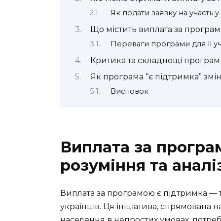
Як подати заявку на участь у
Що містить виплата за програм
Переваги програми для її у
Критика та складнощі програми
Як програма “є підтримка” змі
Висновок
Виплата за програ
розуміння та аналі
Виплата за програмою є підтримка — т
українців. Ця ініціатива, спрямована
населення в непростих умовах, потреб