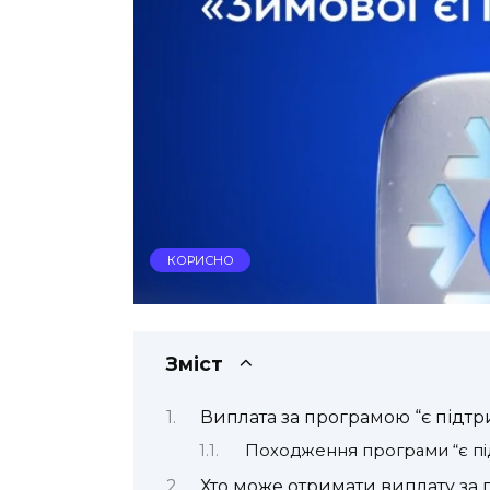
КОРИСНО
Зміст
Виплата за програмою “є підтр
Походження програми “є пі
Хто може отримати виплату за 