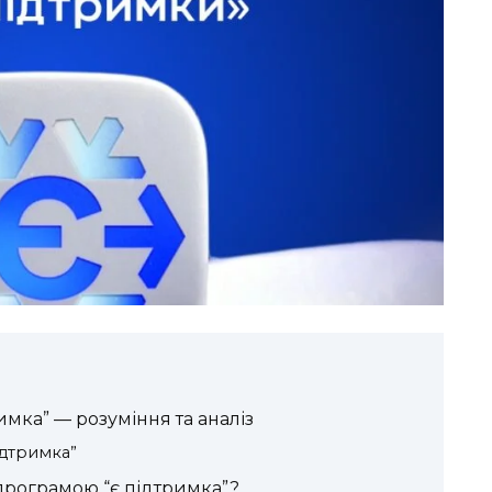
имка” — розуміння та аналіз
дтримка”
програмою “є підтримка”?