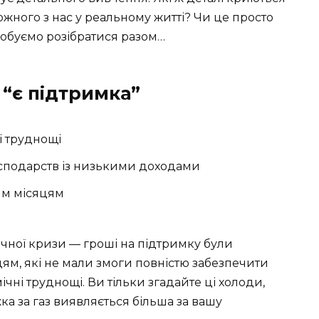
жного з нас у реальному житті? Чи це просто
обуємо розібратися разом…
“є підтримка”
і труднощі
сподарств із низькими доходами
им місяцям
ічної кризи — гроші на підтримку були
ям, які не мали змоги повністю забезпечити
ічні труднощі. Ви тільки згадайте ці холоди,
жка за газ виявляється більша за вашу