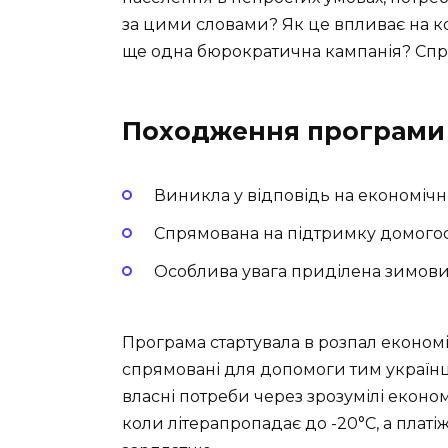
за цими словами? Як це впливає на ко
ще одна бюрократична кампанія? Спр
Походження програми 
Виникла у відповідь на економічн
Спрямована на підтримку домого
Особлива увага приділена зимов
Програма стартувала в розпал економ
спрямовані для допомоги тим українц
власні потреби через зрозумілі економ
коли літерапропадає до -20°С, а платі