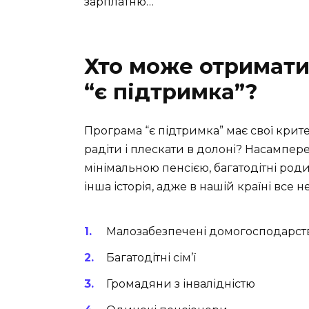
зарплатню…
Хто може отримати
“є підтримка”?
Програма “є підтримка” має свої крит
радіти і плескати в долоні? Насампере
мінімальною пенсією, багатодітні роди
інша історія, адже в нашій країні все н
Малозабезпечені домогосподарст
Багатодітні сім’ї
Громадяни з інвалідністю