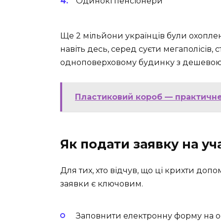
Одинокі пенсіонери
Ще 2 мільйони українців були охоплен
навіть десь, серед суєти мегаполісів,
одноповерховому будинку з дешевою 
Пластиковий короб — практичне
Як подати заявку на уч
Для тих, хто відчув, що ці крихти доп
заявки є ключовим.
Заповнити електронну форму на о