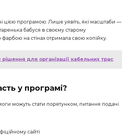
і цією програмою. Лише уявіть, які масштаби —
 старенька бабуся в своєму старому
фарбою на стінах отримала свою копійку.
 рішення для організації кабельних трас
асть у програмі?
омоги можуть стати порятунком, питання подачі
фіційному сайті