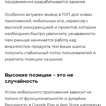
продвижения разрабатывается заранее.
Особенно актуален вывод в ТОП для новых
приложений, мобильных игр, сервисов с
высокой конкуренцией и проектов, которым
необходимо быстро увеличить узнаваемость.
Чем раньше начинается работа над
видимостью продукта, тем выше шансы
получить стабильный поток пользователей и
укрепить позиции на рынке.
Высокие позиции – это не
случайность
Успех мобильного приложения зависит не
только от функциональности и дизайна.
Видимость в Google Play и App Store напрямую