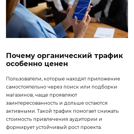
Почему органический трафик
особенно ценен
Пользователи, которые находят приложение
самостоятельно через поиск или подборки
магазинов, чаще проявляют
заинтересованность и дольше остаются
активными. Такой трафик помогает снижать
стоимость привлечения аудитории и
формирует устойчивый рост проекта.