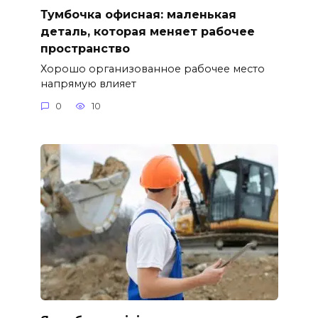
Тумбочка офисная: маленькая
деталь, которая меняет рабочее
пространство
Хорошо организованное рабочее место
напрямую влияет
0
10