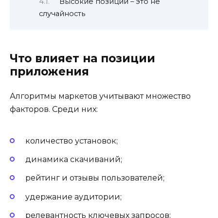
Высокие позиции – это не
случайность
Что влияет на позиции
приложения
Алгоритмы маркетов учитывают множество
факторов. Среди них:
количество установок;
динамика скачиваний;
рейтинг и отзывы пользователей;
удержание аудитории;
релевантность ключевых запросов;