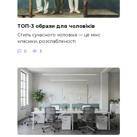
ТОП-3 образи для чоловіків
Стиль сучасного чоловіка — це мікс
класики, розслабленості
0
3