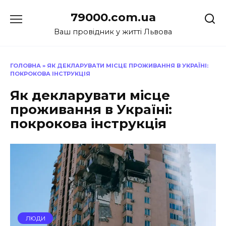
Перейти
79000.com.ua
до
вмісту
Ваш провідник у житті Львова
ГОЛОВНА
»
ЯК ДЕКЛАРУВАТИ МІСЦЕ ПРОЖИВАННЯ В УКРАЇНІ:
ПОКРОКОВА ІНСТРУКЦІЯ
Як декларувати місце
проживання в Україні:
покрокова інструкція
ЛЮДИ