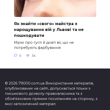
Як знайти «свого» майстра з
нарощування вій у Львові та не
пошкодувати
Мрію про густі й довгі вії, що не
потребують фарбування
0
34
© 2026 79000.com.ua Використання матеріалів,
опублікованих на сайті, допускається тільки з
письмового дозволу правовласника та з
обов'язковим прямим посиланням на сторінку, з
якої запозичений матеріал.