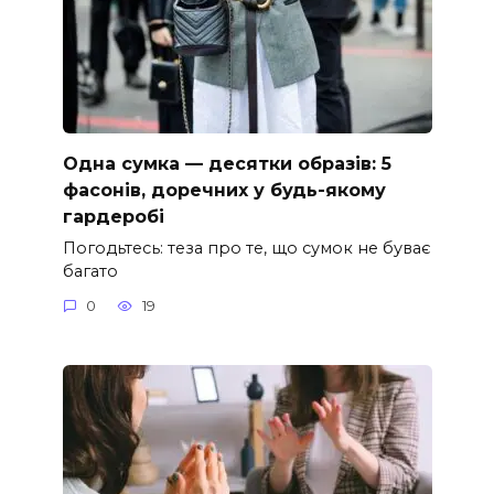
Одна сумка — десятки образів: 5
фасонів, доречних у будь-якому
гардеробі
Погодьтесь: теза про те, що сумок не буває
багато
0
19