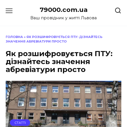
Перейти
79000.com.ua
до
вмісту
Ваш провідник у житті Львова
ГОЛОВНА
»
ЯК РОЗШИФРОВУЄТЬСЯ ПТУ: ДІЗНАЙТЕСЬ
ЗНАЧЕННЯ АБРЕВІАТУРИ ПРОСТО
Як розшифровується ПТУ:
дізнайтесь значення
абревіатури просто
СТАТТІ