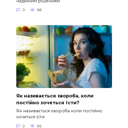
надійним рішенням
0
68
Як називається хвороба, коли
постійно хочеться їсти?
Як називається хвороба коли постійно
хочеться їсти
0
96