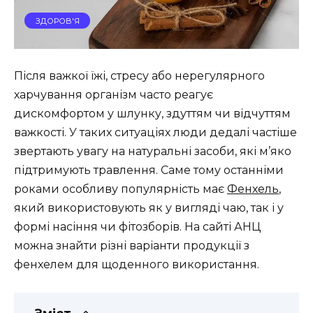
ЗДОРОВ'Я
Після важкої їжі, стресу або нерегулярного
харчування організм часто реагує
дискомфортом у шлунку, здуттям чи відчуттям
важкості. У таких ситуаціях люди дедалі частіше
звертають увагу на натуральні засоби, які м’яко
підтримують травлення. Саме тому останніми
роками особливу популярність має
Фенхель
,
який використовують як у вигляді чаю, так і у
формі насіння чи фітозборів. На сайті АНЦ
можна знайти різні варіанти продукції з
фенхелем для щоденного використання.