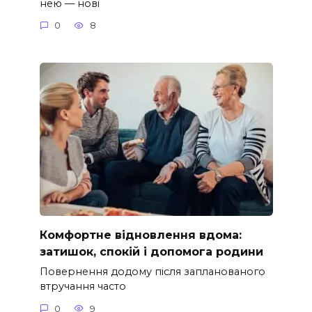
нею — нові
0
8
Комфортне відновлення вдома:
затишок, спокій і допомога родини
Повернення додому після запланованого
втручання часто
0
9