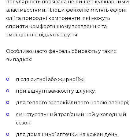
популярність пов’язана не лише з кулінарними
властивостями. Плоди фенхелю містять ефірні
олії та природні компоненти, які можуть
сприяти комфортнішому травленню та
зменшенню відчуття здуття.
Особливо часто фенхель обирають у таких
випадках:
після ситної або жирної їжі;
при відчутті важкості у шлунку;
для теплого заспокійливого напою ввечері;
як натуральний трав’яний чай у холодний
сезон;
для домашньої аптечки на кожен день.