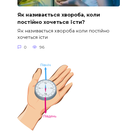
Як називається хвороба, коли
постійно хочеться їсти?
Як називається хвороба коли постійно
хочеться їсти
0
96