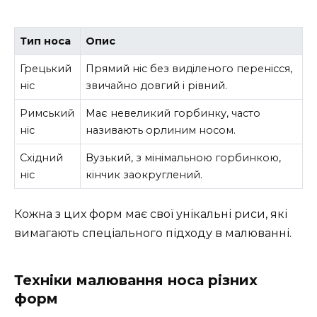
Тип носа
Опис
Грецький
Прямий ніс без виділеного перенісся,
ніс
звичайно довгий і рівний.
Римський
Має невеликий горбинку, часто
ніс
називають орлиним носом.
Східний
Вузький, з мінімальною горбинкою,
ніс
кінчик заокруглений.
Кожна з цих форм має свої унікальні риси, які
вимагають спеціального підходу в малюванні.
Техніки малювання носа різних
форм