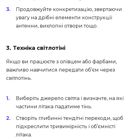
Продовжуйте конкретизацію, звертаючи
увагу на дрібні елементи конструкції:
антенни, вихлопні отвори тощо.
3. Техніка світлотіні
Якщо ви працюєте з олівцем або фарбами,
важливо навчитися передати об’єм через
світлотінь.
Виберіть джерело світла і визначте, на які
частини літака падатиме тінь.
Створіть глибинні тендітні переходи, щоб
підкреслити тривимірність і об’ємністі
літака.