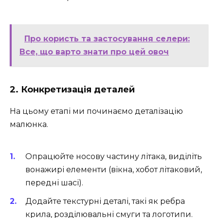
Про користь та застосування селери:
Все, що варто знати про цей овоч
2. Конкретизація деталей
На цьому етапі ми починаємо деталізацію
малюнка.
Опрацюйте носову частину літака, виділіть
вонажирі елементи (вікна, хобот літаковий,
передні шасі).
Додайте текстурні деталі, такі як ребра
крила, розділювальні смуги та логотипи.