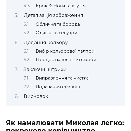
Крок 3: Ноги та взуття
Деталізація зображення
Обличчя та борода
Одяг та аксесуари
Додання кольору
Вибір кольорової палітри
Процес нанесення фарби
Заключні штрихи
Виправлення та чистка
Додавання ефектів
Висновок
Як намалювати Миколая легко:
покрокове керівництво