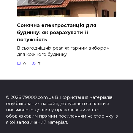
Сонячна електростанція для
будинку: як розрахувати її
потужність
В сьогоднішніх реаліях гарним вибором
для кожного будинку
0
7
© 2026 79000.com.ua Використання матеріалів,
опублікованих на сайті, допускається тільки з
письмового дозволу правовласника та з
обов'язковим прямим посиланням на сторінку, з
якої запозичений матеріал.