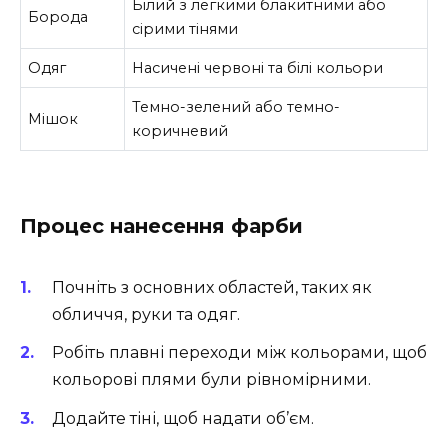
Білий з легкими блакитними або
Борода
сірими тінями
Одяг
Насичені червоні та білі кольори
Темно-зелений або темно-
Мішок
коричневий
Процес нанесення фарби
Почніть з основних областей, таких як
обличчя, руки та одяг.
Робіть плавні переходи між кольорами, щоб
кольорові плями були рівномірними.
Додайте тіні, щоб надати об’єм.