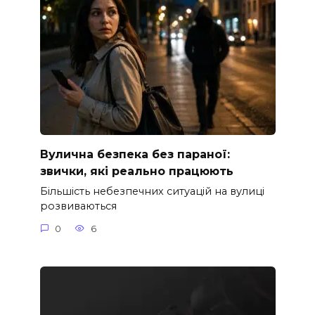
Вулична безпека без параної:
звички, які реально працюють
Більшість небезпечних ситуацій на вулиці
розвиваються
0
6