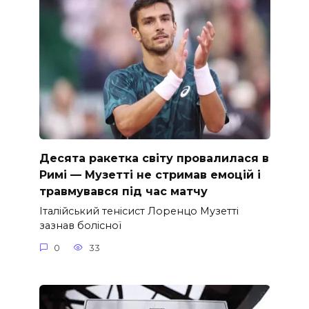
Десята ракетка світу провалилася в
Римі — Музетті не стримав емоцій і
травмувався під час матчу
Італійський тенісист Лоренцо Музетті
зазнав болісної
0
33