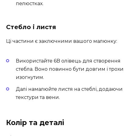
пелюстках.
Стебло і листя
Ці частини є заключними вашого малюнку:
Використайте 6B олівець для створення
стебла. Воно повинно бути довгим і трохи
изогнутим.
Далі намалюйте листя на стеблі, додаючи
текстури та вени.
Колір та деталі