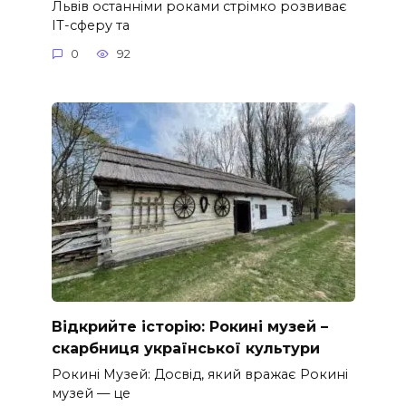
Львів останніми роками стрімко розвиває
ІТ-сферу та
0
92
Відкрийте історію: Рокині музей –
скарбниця української культури
Рокині Музей: Досвід, який вражає Рокині
музей — це