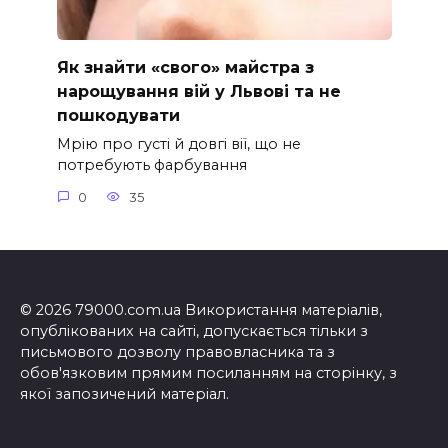
Як знайти «свого» майстра з
нарощування вій у Львові та не
пошкодувати
Мрію про густі й довгі вії, що не
потребують фарбування
0
35
© 2026 79000.com.ua Використання матеріалів,
опублікованих на сайті, допускається тільки з
письмового дозволу правовласника та з
обов'язковим прямим посиланням на сторінку, з
якої запозичений матеріал.