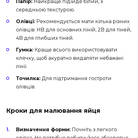
Папір:
Найкраще підійде білий, з
середньою текстурою.
Олівці:
Рекомендується мати кілька різних
олівців: HB для основних ліній, 2B для тіней,
4B для глибших тіней.
Гумка:
Краще всього використовувати
клячку, щоб акуратно видаляти небажані
лінії.
Точилка:
Для підтримання гостроти
олівців.
Кроки для малювання яйця
Визначення форми:
Почніть з легкого
еліпса. Не потрібно робити його абсолютно